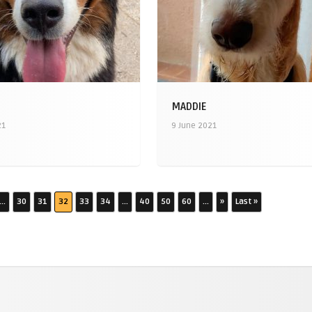
MADDIE
21
9 June 2021
...
30
31
32
33
34
...
40
50
60
...
»
Last »