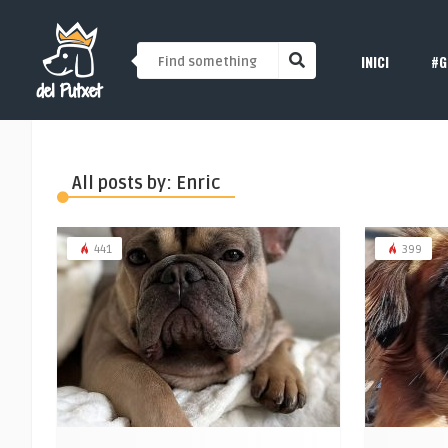
INICI
#G
All posts by: Enric
441
399