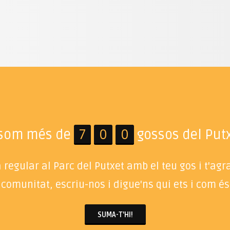
 som més de
7
0
0
gossos del Putx
regular al Parc del Putxet amb el teu gos i t'ag
 comunitat, escriu-nos i digue'ns qui ets i com és 
SUMA-T'HI!