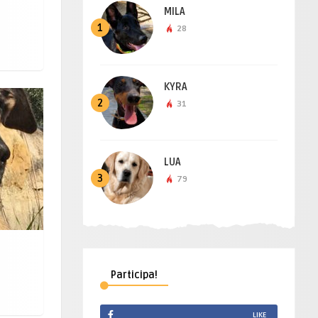
MILA
1
28
KYRA
2
31
LUA
3
79
Participa!
LIKE