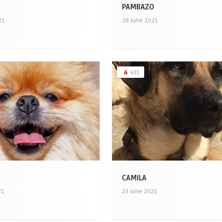
PAMBAZO
21
28 June 2021
431
CAMILA
21
23 June 2021