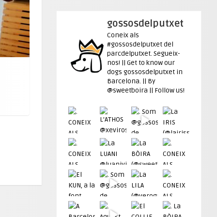
gossosdelputxet
Coneix als
#gossosdelputxet del
parcdelputxet. Segueix-
nos! || Get to know our
dogs gossosdelputxet in
Barcelona. || By
@sweetboira || Follow us!