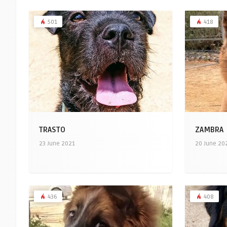
501
418
TRASTO
ZAMBRA
23 June 2021
20 June 20
436
408