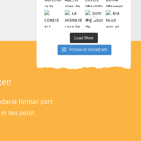
Load More
Follow on Instagram
et!
radaria formar part
el teu pelut.