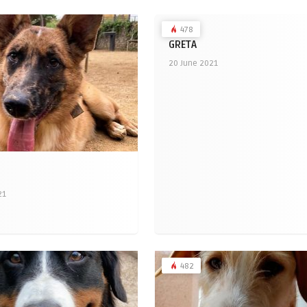
478
GRETA
20 June 2021
21
482