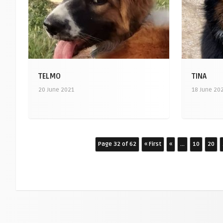
TELMO
TINA
20 June 2021
18 June 20
Page 32 of 62
« First
«
...
10
20