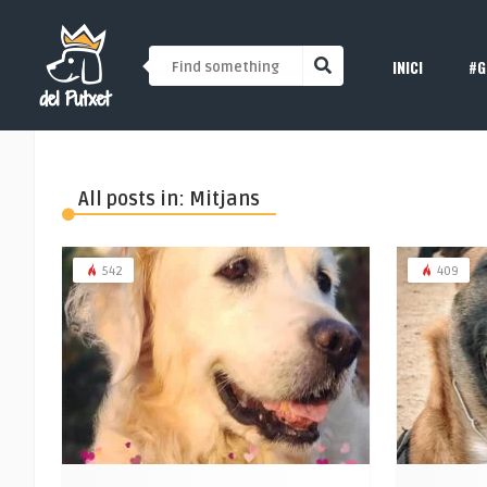
INICI
#G
All posts in: Mitjans
542
409