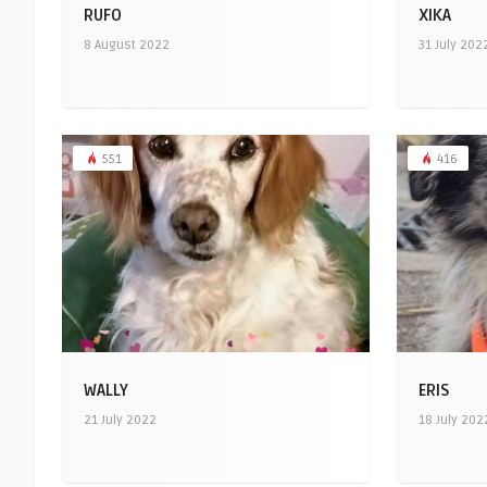
RUFO
XIKA
8 August 2022
31 July 202
551
416
WALLY
ERIS
21 July 2022
18 July 202