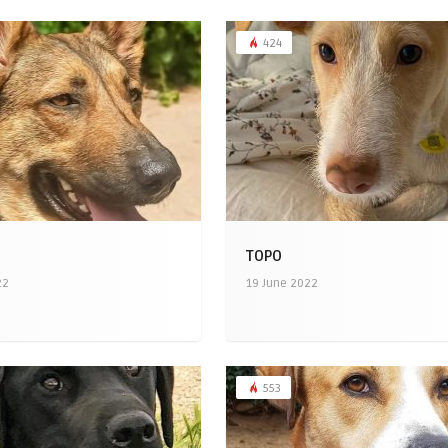
424
TOPO
22
19 June 2022
553