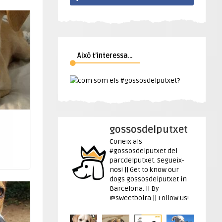
Això t’interessa…
gossosdelputxet
Coneix als
#gossosdelputxet del
parcdelputxet. Segueix-
nos! || Get to know our
dogs gossosdelputxet in
Barcelona. || By
@sweetboira || Follow us!