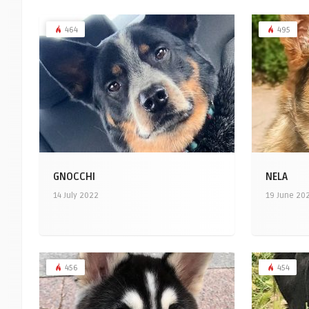
464
495
GNOCCHI
NELA
14 July 2022
19 June 20
456
454