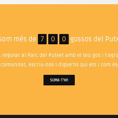
 som més de
7
0
0
gossos del Putx
regular al Parc del Putxet amb el teu gos i t'ag
 comunitat, escriu-nos i digue'ns qui ets i com és 
SUMA-T'HI!