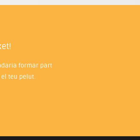
et!
radaria formar part
el teu pelut.