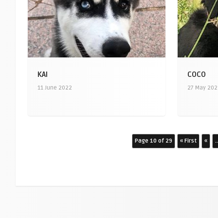
KAI
COCO
11 June 2022
27 May 20
Page 10 of 29
« First
«
..