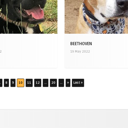
BEETHOVEN
22
19 May 2022
.
8
9
10
11
12
...
20
...
»
Last »