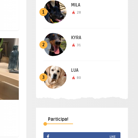
MILA
1
28
KYRA
2
31
LUA
3
80
Participa!
LIKE