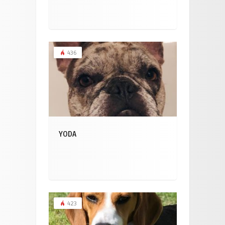
436
YODA
423