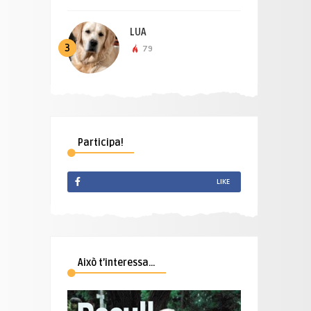
LUA
3
79
Participa!
LIKE
Això t’interessa…