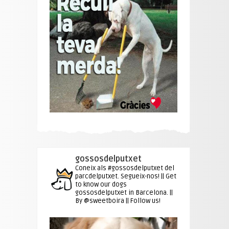
gossosdelputxet
Coneix als #gossosdelputxet del
parcdelputxet. Segueix-nos! || Get
to know our dogs
gossosdelputxet in Barcelona. ||
By @sweetboira || Follow us!