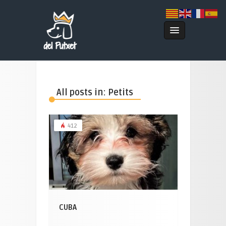
All posts in: Petits
412
CUBA