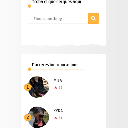
Troba el que cerques aquí
Darreres incorporacions
MILA
1
28
KYRA
2
31