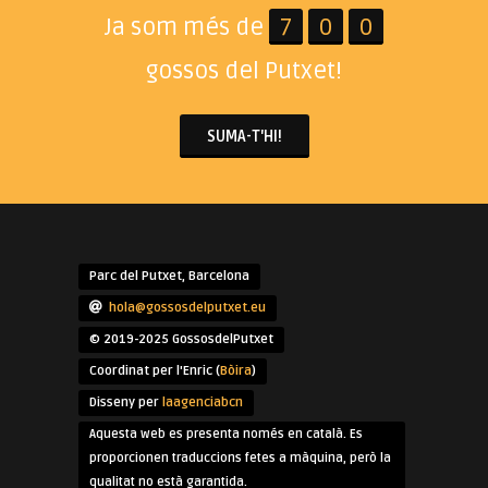
Ja som més de
7
0
0
gossos del Putxet!
SUMA-T'HI!
Parc del Putxet, Barcelona
hola@gossosdelputxet.eu
© 2019-2025 GossosdelPutxet
Coordinat per l'Enric (
Bòira
)
Disseny per
laagenciabcn
Aquesta web es presenta només en català. Es
proporcionen traduccions fetes a màquina, però la
qualitat no està garantida.