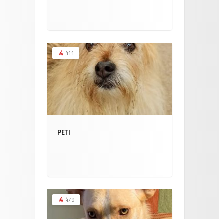
411
PETI
479