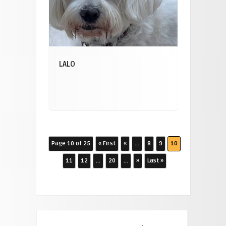
LALO
Page 10 of 25
« First
«
...
8
9
10
11
12
...
20
...
»
Last »