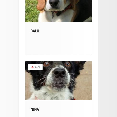
BALÚ
459
NINA