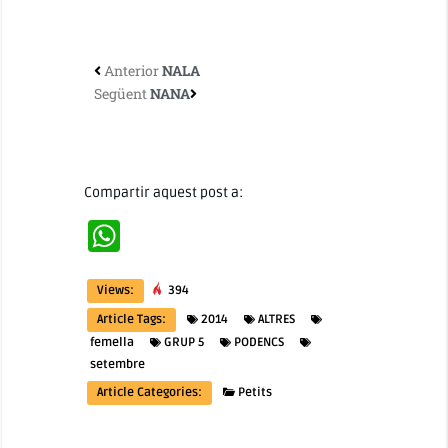
Anterior
NALA
Següent
NANA
Compartir aquest post a:
WhatsApp
Views:
394
Article Tags:
2014
ALTRES
femella
GRUP 5
PODENCS
setembre
Article Categories:
Petits