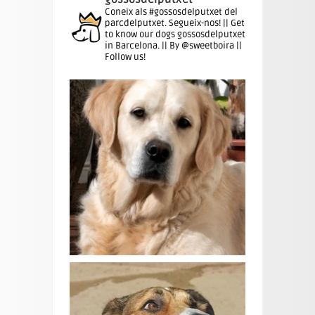
Coneix als #gossosdelputxet del
parcdelputxet. Segueix-nos! || Get
to know our dogs gossosdelputxet
in Barcelona. || By @sweetboira ||
Follow us!