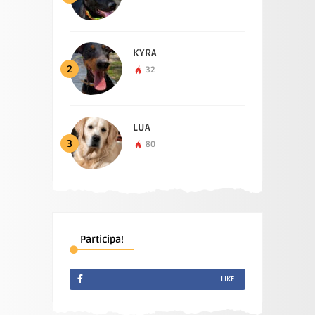
KYRA
2
32
LUA
3
80
Participa!
LIKE