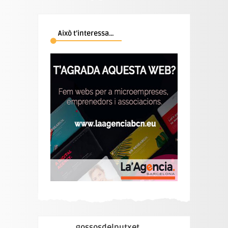
Això t’interessa…
gossosdelputxet