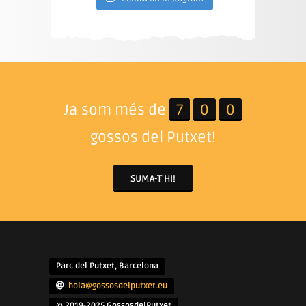
Ja som més de
7
0
0
gossos del Putxet!
SUMA-T'HI!
Parc del Putxet, Barcelona
hola@gossosdelputxet.eu
© 2019-2025 GossosdelPutxet