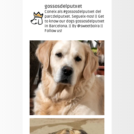
gossosdelputxet
Coneix als #gossosdelputxet del
parcdelputxet. Segueix-nos! || Get
to know our dogs gossosdelputxet
in Barcelona. || By @sweetboira ||
Follow us!