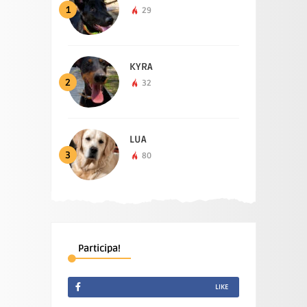
1
29
KYRA
2
32
LUA
3
80
Participa!
LIKE