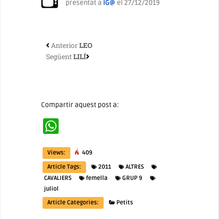
presentat a
IG@
el 27/12/2019
Anterior
LEO
Següent
LILÍ
Compartir aquest post a:
WhatsApp
Views:
409
Article Tags:
2011
ALTRES
CAVALIERS
femella
GRUP 9
juliol
Article Categories:
Petits