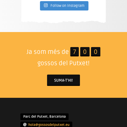
Follow on Instagram
Ja som més de
7
0
0
gossos del Putxet!
SUMA-T'HI!
Parc del Putxet, Barcelona
hola@gossosdelputxet.eu