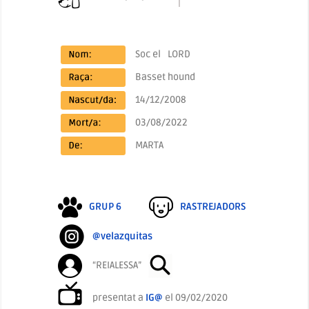
Soc el
LORD
Basset hound
14/12/2008
03/08/2022
MARTA
GRUP 6
RASTREJADORS
@velazquitas
“REIALESSA”
presentat a
IG@
el 09/02/2020