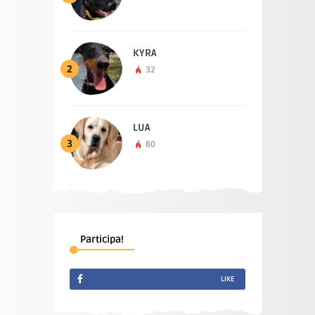
KYRA
2
32
LUA
3
80
Participa!
LIKE