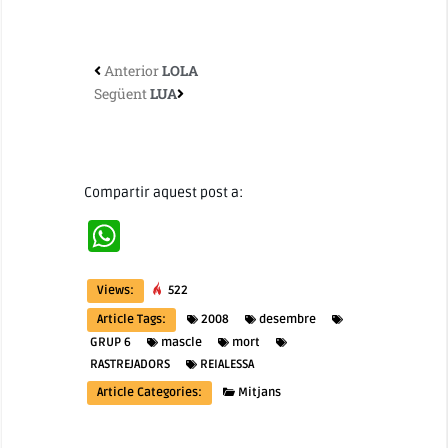
Anterior
LOLA
Següent
LUA
Compartir aquest post a:
WhatsApp
Views:
522
Article Tags:
2008
desembre
GRUP 6
mascle
mort
RASTREJADORS
REIALESSA
Article Categories:
Mitjans