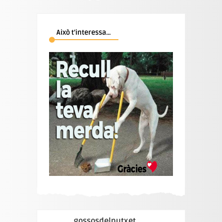
Això t’interessa…
gossosdelputxet