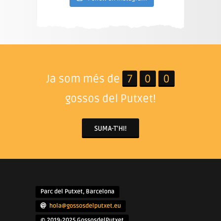
Ja som més de
7
0
0
gossos del Putxet!
SUMA-T'HI!
Parc del Putxet, Barcelona
hola@gossosdelputxet.eu
© 2019-2025 GossosdelPutxet