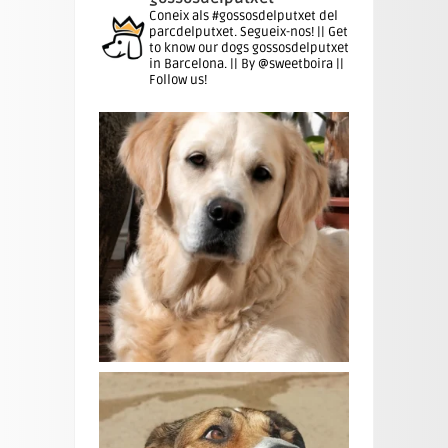
Coneix als #gossosdelputxet del
parcdelputxet. Segueix-nos! || Get
to know our dogs gossosdelputxet
in Barcelona. || By @sweetboira ||
Follow us!