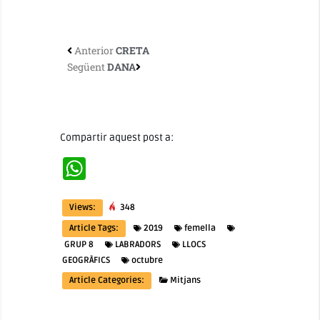
Anterior
CRETA
Següent
DANA
Compartir aquest post a:
WhatsApp
Views:
348
Article Tags:
2019
femella
GRUP 8
LABRADORS
LLOCS
GEOGRÀFICS
octubre
Article Categories:
Mitjans