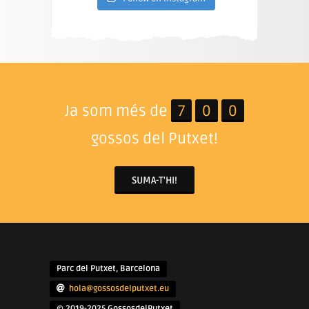
Ja som més de
7
0
0
gossos del Putxet!
SUMA-T'HI!
Parc del Putxet, Barcelona
hola@gossosdelputxet.eu
© 2019-2025 GossosdelPutxet