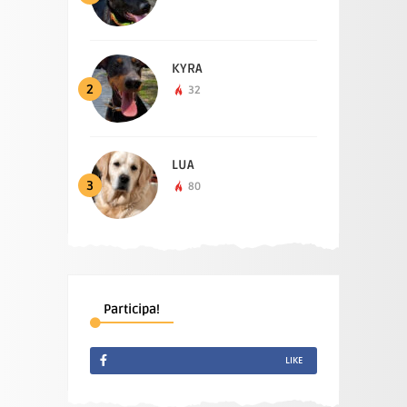
KYRA
2
32
LUA
3
80
Participa!
LIKE