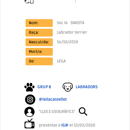
Soc la
DAKOTA
Labrador terrier
14/10/2019
LEILA
GRUP 8
LABRADORS
@leilacastellet
“LLOCS GEOGRÀFICS”
presentat a
IG@
el 15/03/2020