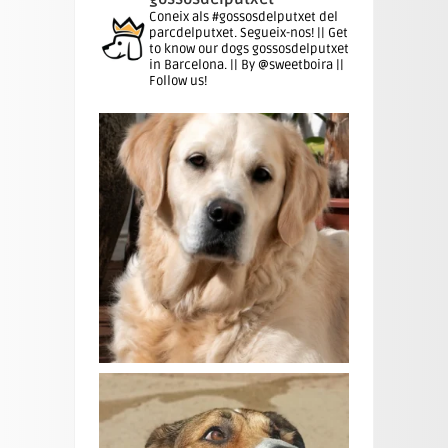
Coneix als #gossosdelputxet del
parcdelputxet. Segueix-nos! || Get
to know our dogs gossosdelputxet
in Barcelona. || By @sweetboira ||
Follow us!