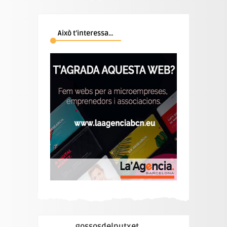
Això t’interessa…
gossosdelputxet