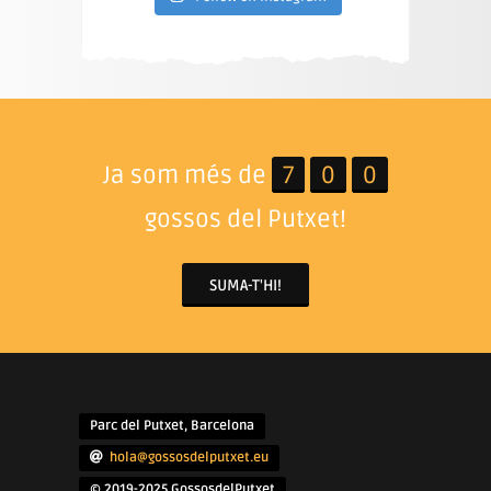
Ja som més de
7
0
0
gossos del Putxet!
SUMA-T'HI!
Parc del Putxet, Barcelona
hola@gossosdelputxet.eu
© 2019-2025 GossosdelPutxet