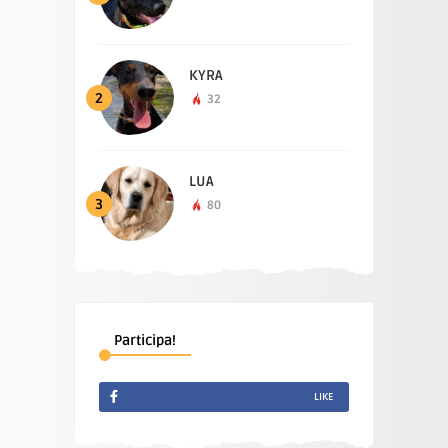
KYRA
2
32
LUA
3
80
Participa!
LIKE