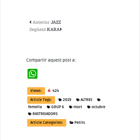
Anterior
JAZZ
Següent
KARA
Compartir aquest post a:
WhatsApp
Views:
424
Article Tags:
2019
ALTRES
femella
GRUP 6
mort
octubre
RASTREJADORS
Article Categories:
Petits