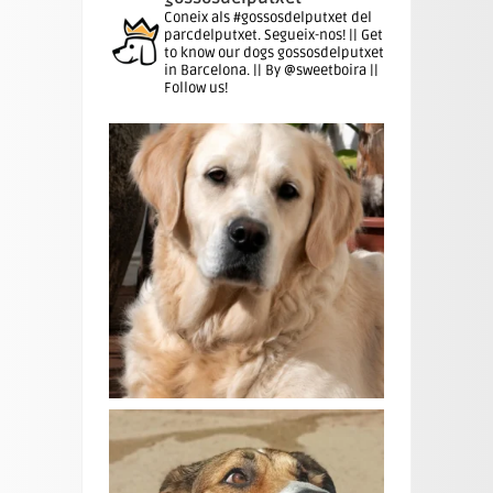
Coneix als #gossosdelputxet del
parcdelputxet. Segueix-nos! || Get
to know our dogs gossosdelputxet
in Barcelona. || By @sweetboira ||
Follow us!