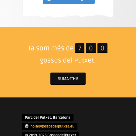
Ja som més de
7
0
0
gossos del Putxet!
SUMA-T'HI!
Parc del Putxet, Barcelona
hola@gossosdelputxet.eu
© 2019-2025 GossosdelPutxet