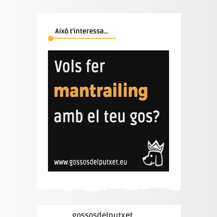
Això t’interessa…
gossosdelputxet