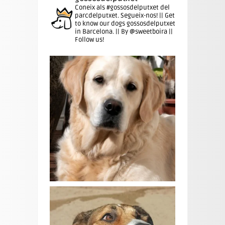
Coneix als #gossosdelputxet del
parcdelputxet. Segueix-nos! || Get
to know our dogs gossosdelputxet
in Barcelona. || By @sweetboira ||
Follow us!