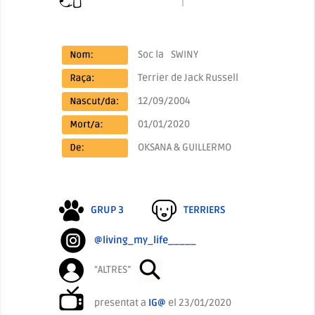
Soc la
SWINY
Terrier de Jack Russell
12/09/2004
01/01/2020
OKSANA & GUILLERMO
GRUP 3
TERRIERS
@living_my_life_____
“ALTRES”
presentat a
IG@
el 23/01/2020