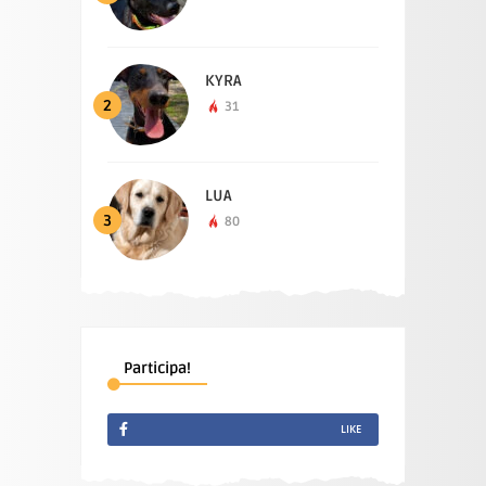
KYRA
2
31
LUA
3
80
Participa!
LIKE