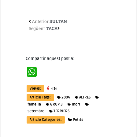
Anterior
SULTAN
Següent
TACA
Compartir aquest post a:
WhatsApp
Views:
414
Article Tags:
2004
ALTRES
femella
GRUP 3
mort
setembre
TERRIERS
Article Categories:
Petits