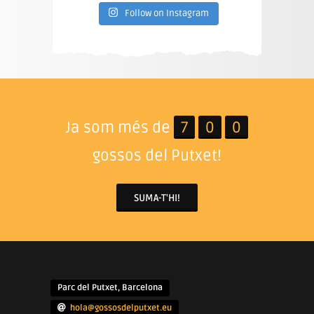
Follow on Instagram
Ja som més de
7
0
0
gossos del Putxet!
SUMA-T'HI!
Parc del Putxet, Barcelona
hola@gossosdelputxet.eu