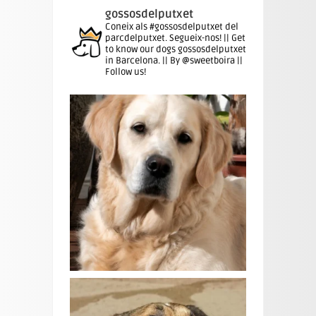
gossosdelputxet
Coneix als #gossosdelputxet del
parcdelputxet. Segueix-nos! || Get
to know our dogs gossosdelputxet
in Barcelona. || By @sweetboira ||
Follow us!