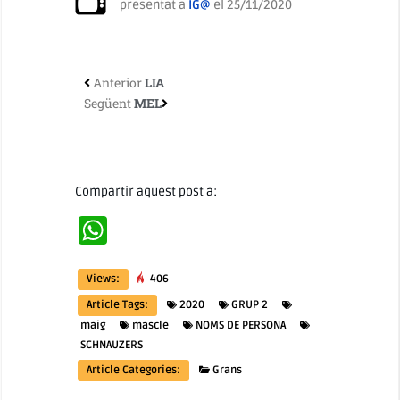
presentat a
IG@
el 25/11/2020
Anterior
LIA
Següent
MEL
Compartir aquest post a:
WhatsApp
Views:
406
Article Tags:
2020
GRUP 2
maig
mascle
NOMS DE PERSONA
SCHNAUZERS
Article Categories:
Grans