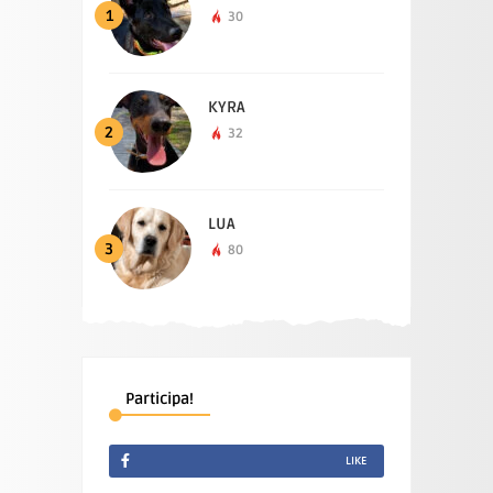
1
30
KYRA
2
32
LUA
3
80
Participa!
LIKE