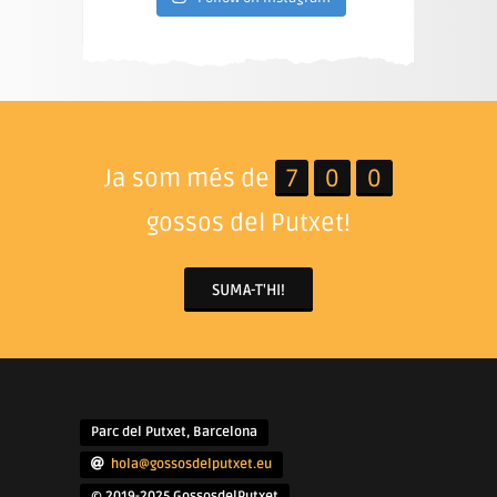
Ja som més de
7
0
0
gossos del Putxet!
SUMA-T'HI!
Parc del Putxet, Barcelona
hola@gossosdelputxet.eu
© 2019-2025 GossosdelPutxet