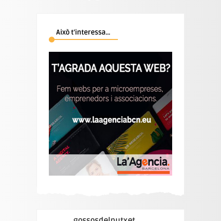
Això t’interessa…
gossosdelputxet