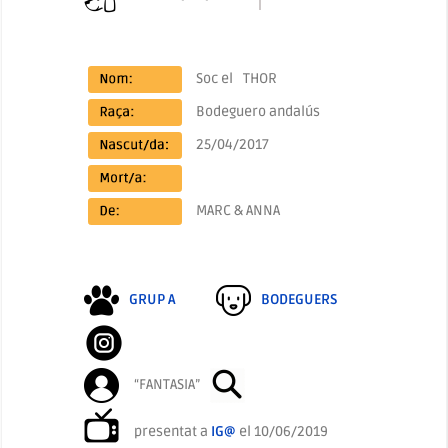
Soc el
THOR
Bodeguero andalús
25/04/2017
MARC & ANNA
GRUP A
BODEGUERS
“FANTASIA”
presentat a
IG@
el 10/06/2019