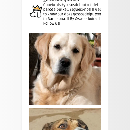
Coneix als #gossosdelputxet del
parcdelputxet. Segueix-nos! || Get
to know our dogs gossosdelputxet
in Barcelona. || By @sweetboira ||
Follow us!