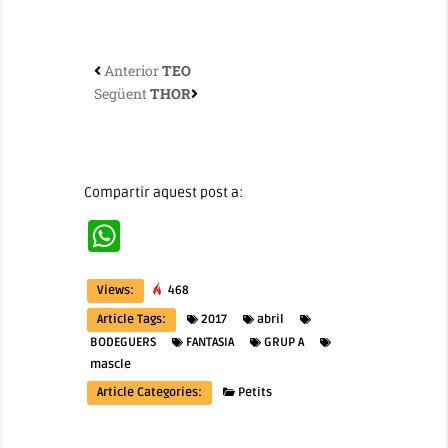
Anterior
TEO
Següent
THOR
Compartir aquest post a:
WhatsApp
Views:
468
Article Tags:
2017
abril
BODEGUERS
FANTASIA
GRUP A
mascle
Article Categories:
Petits