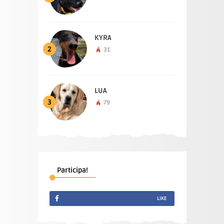
KYRA
2
31
LUA
3
79
Participa!
LIKE