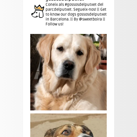
Coneix als #gossosdelputxet del
parcdelputxet. Segueix-nos! || Get
to know our dogs gossosdelputxet
in Barcelona. || By @sweetboira ||
Follow us!