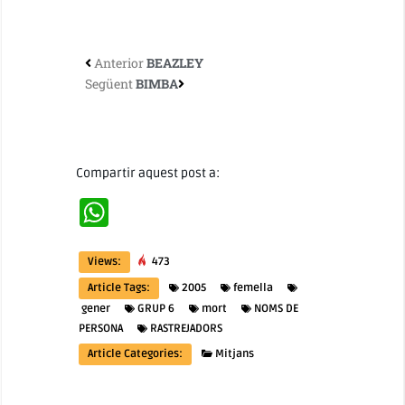
Anterior
BEAZLEY
Següent
BIMBA
Compartir aquest post a:
WhatsApp
Views:
473
Article Tags:
2005
femella
gener
GRUP 6
mort
NOMS DE
PERSONA
RASTREJADORS
Article Categories:
Mitjans