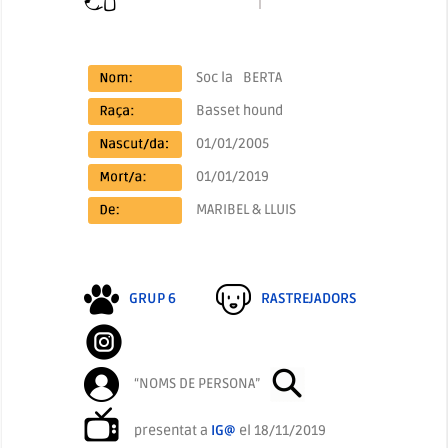
Soc la
BERTA
Basset hound
01/01/2005
01/01/2019
MARIBEL & LLUIS
GRUP 6
RASTREJADORS
“NOMS DE PERSONA”
presentat a
IG@
el 18/11/2019