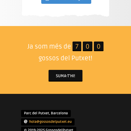
Ja som més de
7
0
0
gossos del Putxet!
SUMA-T'HI!
Parc del Putxet, Barcelona
hola@gossosdelputxet.eu
© 2019-2025 GossosdelPutxet