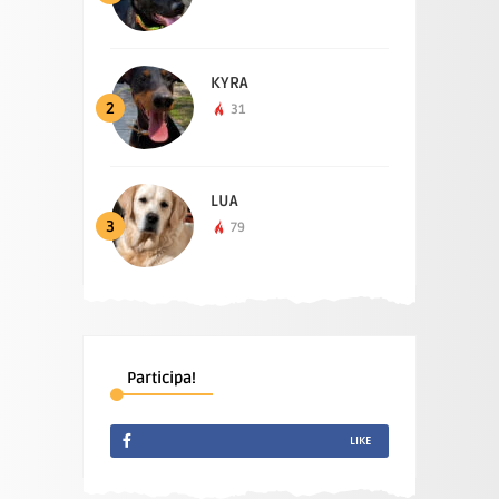
KYRA
2
31
LUA
3
79
Participa!
LIKE