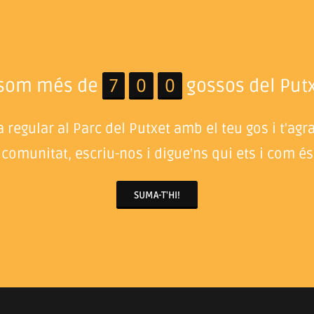
 som més de
7
0
0
gossos del Putx
 regular al Parc del Putxet amb el teu gos i t'agr
 comunitat, escriu-nos i digue'ns qui ets i com és 
SUMA-T'HI!