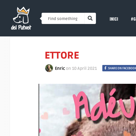
INICI
#G
ETTORE
Enric
on
10 April 2021
SHARE ON FACEBOO