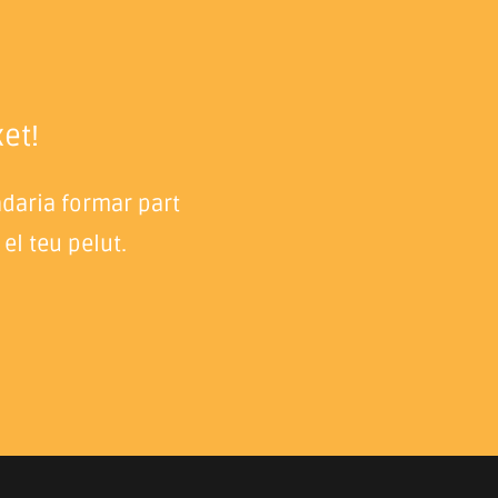
et!
adaria formar part
el teu pelut.