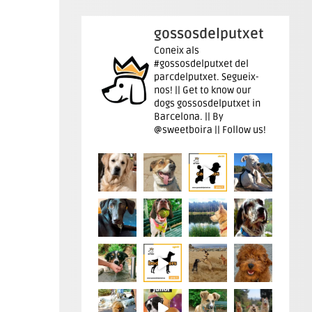
gossosdelputxet
Coneix als
#gossosdelputxet del
parcdelputxet. Segueix-
nos! || Get to know our
dogs gossosdelputxet in
Barcelona. || By
@sweetboira || Follow us!