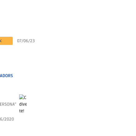
07/06/23
RADORS
PERSONA”
06/2020