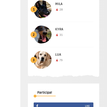
MILA
1
28
KYRA
2
31
LUA
3
79
Participa!
LIKE