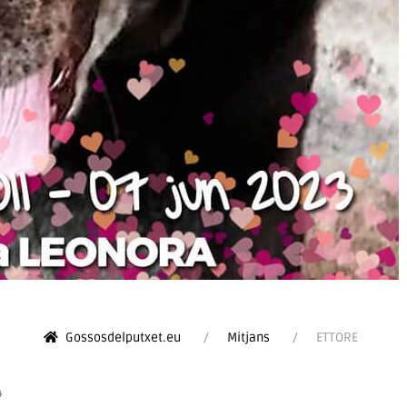
Gossosdelputxet.eu
Mitjans
ETTORE
4