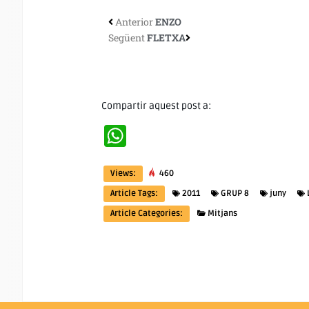
Anterior
ENZO
Següent
FLETXA
Compartir aquest post a:
WhatsApp
Views:
460
Article Tags:
2011
GRUP 8
juny
Article Categories:
Mitjans