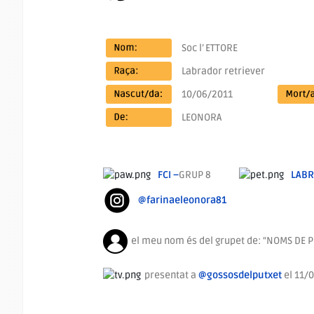
Soc l’
ETTORE
Labrador retriever
10/06/2011
LEONORA
FCI –
GRUP 8
LAB
@farinaeleonora81
el meu nom és del grupet de: “NOMS DE 
presentat a
@gossosdelputxet
el 11/