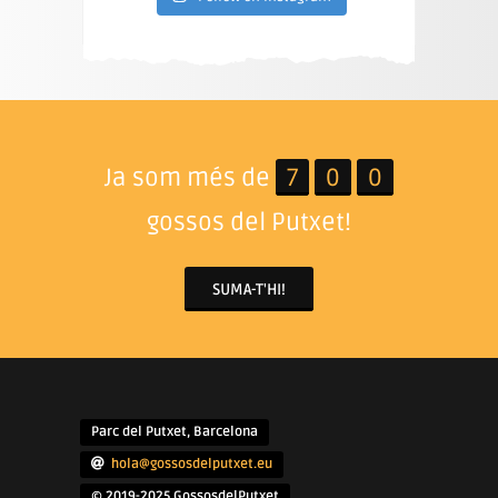
Ja som més de
7
0
0
gossos del Putxet!
SUMA-T'HI!
Parc del Putxet, Barcelona
hola@gossosdelputxet.eu
© 2019-2025 GossosdelPutxet