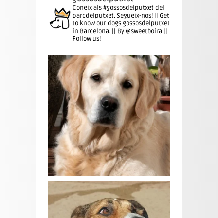
Coneix als #gossosdelputxet del
parcdelputxet. Segueix-nos! || Get
to know our dogs gossosdelputxet
in Barcelona. || By @sweetboira ||
Follow us!