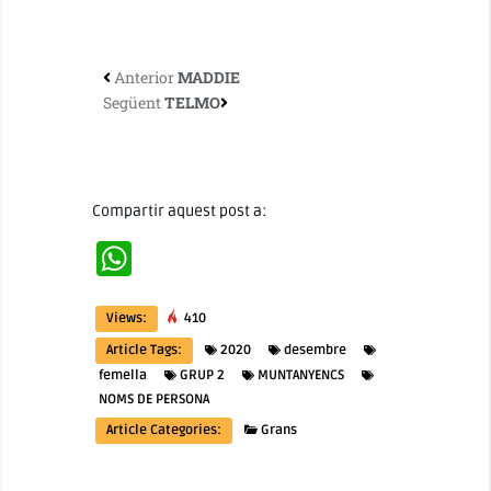
Anterior
MADDIE
Següent
TELMO
Compartir aquest post a:
WhatsApp
Views:
410
Article Tags:
2020
desembre
femella
GRUP 2
MUNTANYENCS
NOMS DE PERSONA
Article Categories:
Grans