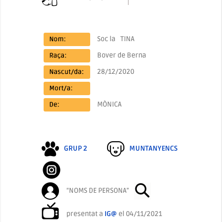
Soc la
TINA
Bover de Berna
28/12/2020
MÒNICA
GRUP 2
MUNTANYENCS
“NOMS DE PERSONA”
presentat a
IG@
el 04/11/2021