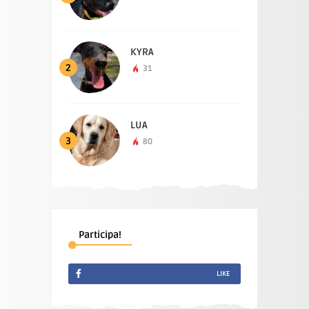
KYRA
2
31
LUA
3
80
Participa!
LIKE