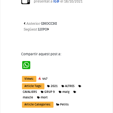
presentat a
IG@
el 18/10/2021
Anterior
GNOCCHI
Següent
LUPO
Compartir aquest post a:
WhatsApp
Views:
447
Article Tags:
2021
ALTRES
CAVALIERS
GRUP 9
maig
mascle
mort
Article Categories:
Petits