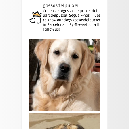
gossosdelputxet
Coneix als #gossosdelputxet del
parcdelputxet. Segueix-nos! || Get
to know our dogs gossosdelputxet
in Barcelona. || By @sweetboira ||
Follow us!