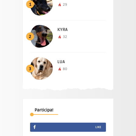
1
29
KYRA
2
32
LUA
3
80
Participa!
LIKE