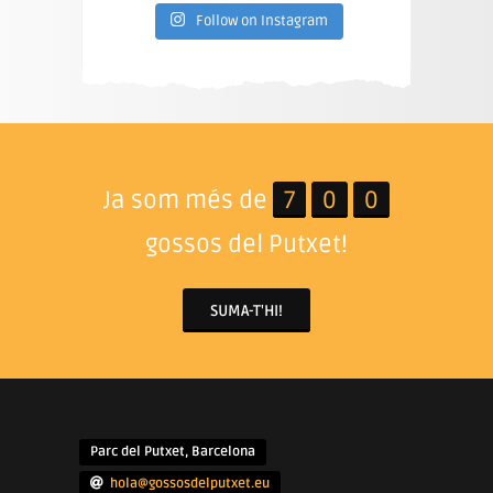
Follow on Instagram
Ja som més de
7
0
0
gossos del Putxet!
SUMA-T'HI!
Parc del Putxet, Barcelona
hola@gossosdelputxet.eu