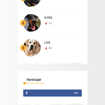
KYRA
2
32
LUA
3
80
Participa!
LIKE