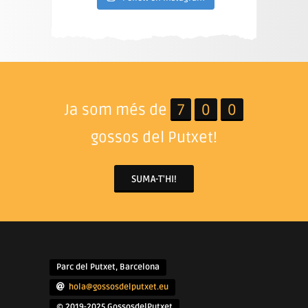
Ja som més de
7
0
0
gossos del Putxet!
SUMA-T'HI!
Parc del Putxet, Barcelona
hola@gossosdelputxet.eu
© 2019-2025 GossosdelPutxet