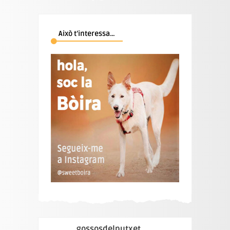
Això t’interessa…
gossosdelputxet