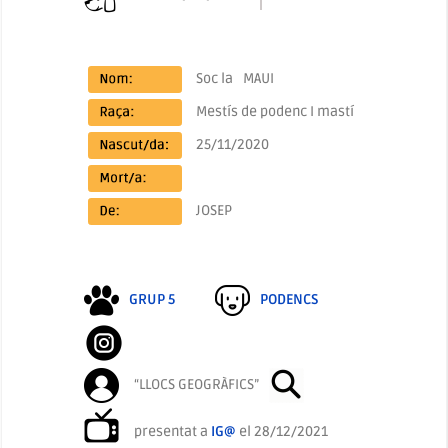
Soc la
MAUI
Mestís de podenc I mastí
25/11/2020
JOSEP
GRUP 5
PODENCS
“LLOCS GEOGRÀFICS”
presentat a
IG@
el 28/12/2021