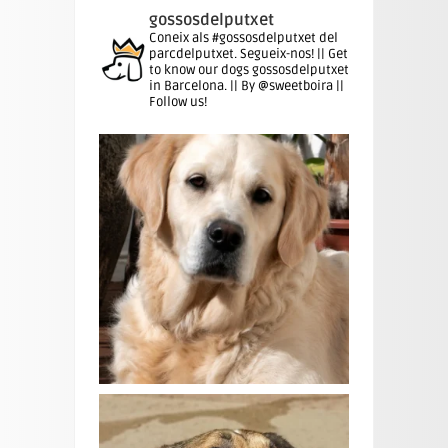
gossosdelputxet
Coneix als #gossosdelputxet del
parcdelputxet. Segueix-nos! || Get
to know our dogs gossosdelputxet
in Barcelona. || By @sweetboira ||
Follow us!