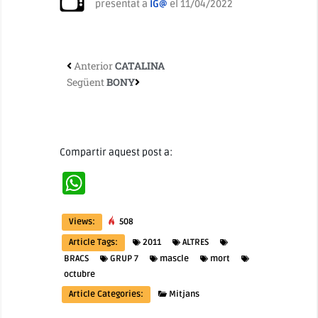
presentat a
IG@
el 11/04/2022
Anterior
CATALINA
Següent
BONY
Compartir aquest post a:
WhatsApp
Views:
508
Article Tags:
2011
ALTRES
BRACS
GRUP 7
mascle
mort
octubre
Article Categories:
Mitjans