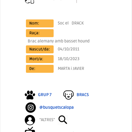
Soc el
DRACK
Brac alemany amb basset hound
04/10/2011
18/10/2023
MARTA i JAVIER
GRUP 7
BRACS
@busquetscalopa
“ALTRES”