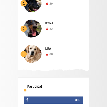
1
29
KYRA
2
32
LUA
3
80
Participa!
LIKE