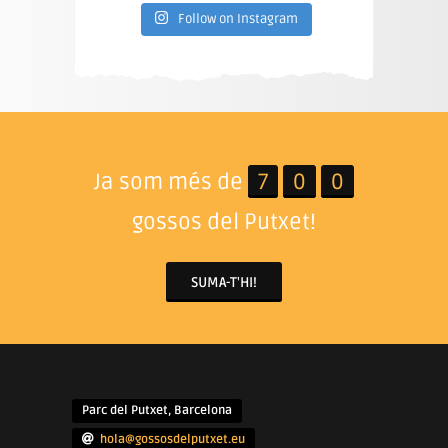
Follow on Instagram
Ja som més de
7
0
0
gossos del Putxet!
SUMA-T'HI!
Parc del Putxet, Barcelona
hola@gossosdelputxet.eu