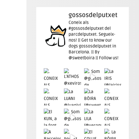
gossosdelputxet
Coneix als
#gossosdelputxet del
parcdelputxet. Segueix-
nos! || Get to know our
dogs gossosdelputxet in
Barcelona. || By
@sweetboira || Follow us!