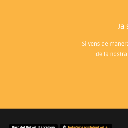
Ja
Si vens de manera
de la nostra
Parc del Putxet, Barcelona
hola@gossosdelputxet.eu