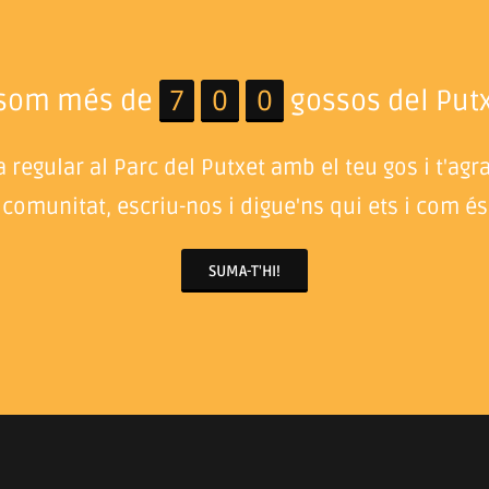
 som més de
7
0
0
gossos del Putx
 regular al Parc del Putxet amb el teu gos i t'agr
 comunitat, escriu-nos i digue'ns qui ets i com és 
SUMA-T'HI!