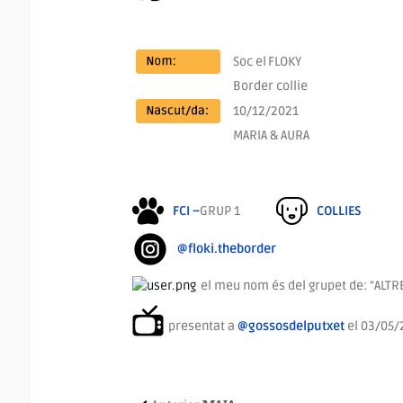
Soc el
FLOKY
Border collie
10/12/2021
MARIA & AURA
FCI –
GRUP 1
COLLIES
@floki.theborder
el meu nom és del grupet de: “ALTR
presentat a
@gossosdelputxet
el 03/05/