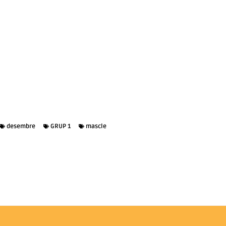
desembre
GRUP 1
mascle