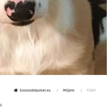
Gossosdelputxet.eu
Mitjans
FLOKY
5