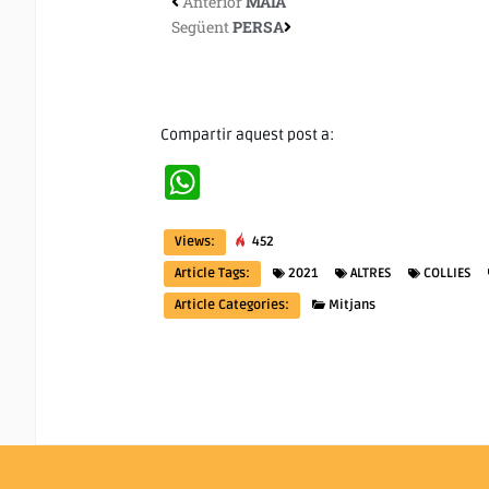
Anterior
MAIA
Següent
PERSA
Compartir aquest post a:
WhatsApp
Views:
452
Article Tags:
2021
ALTRES
COLLIES
Article Categories:
Mitjans