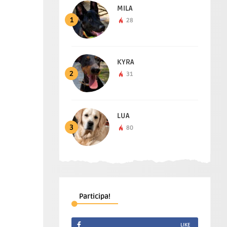
MILA
1
28
KYRA
2
31
LUA
3
80
Participa!
LIKE