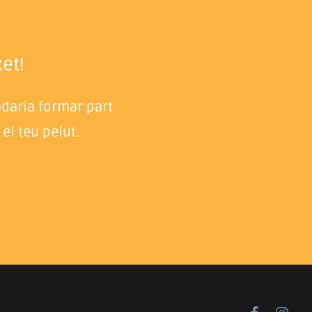
et!
adaria formar part
el teu pelut.