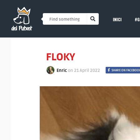
INICI
#G
FLOKY
Enric
on
21 April 2022
SHARE ON FACEBOO