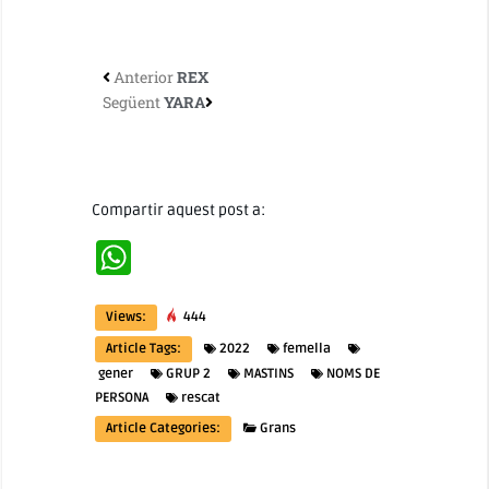
Anterior
REX
Següent
YARA
Compartir aquest post a:
WhatsApp
Views:
444
Article Tags:
2022
femella
gener
GRUP 2
MASTINS
NOMS DE
PERSONA
rescat
Article Categories:
Grans