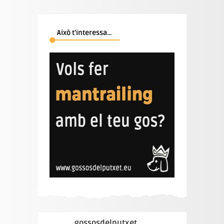
Això t’interessa…
gossosdelputxet