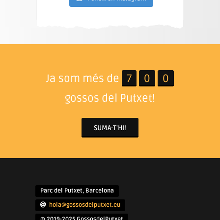
Ja som més de
7
0
0
gossos del Putxet!
SUMA-T'HI!
Parc del Putxet, Barcelona
hola@gossosdelputxet.eu
© 2019-2025 GossosdelPutxet