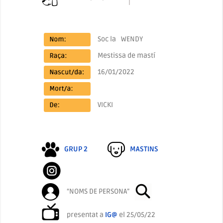
Soc la
WENDY
Mestissa de mastí
16/01/2022
VICKI
GRUP 2
MASTINS
“NOMS DE PERSONA”
presentat a
IG@
el 25/05/22