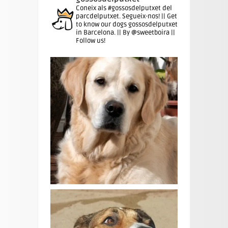
Coneix als #gossosdelputxet del
parcdelputxet. Segueix-nos! || Get
to know our dogs gossosdelputxet
in Barcelona. || By @sweetboira ||
Follow us!