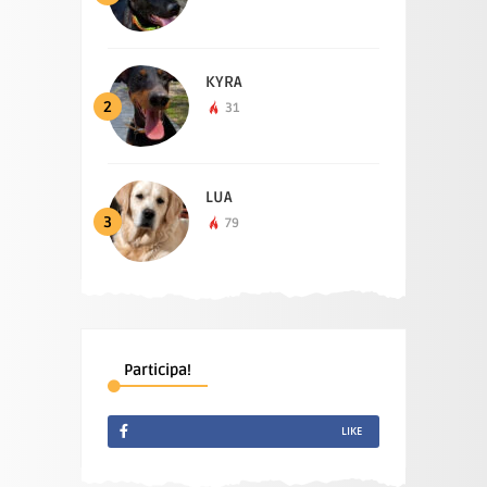
KYRA
2
31
LUA
3
79
Participa!
LIKE