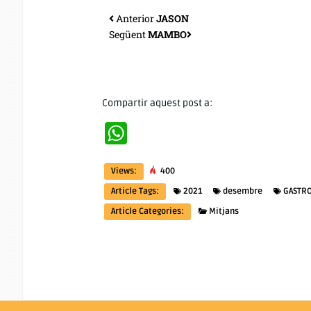
Anterior
JASON
Següent
MAMBO
Compartir aquest post a:
WhatsApp
Views:
400
Article Tags:
2021
desembre
GASTR
Article Categories:
Mitjans