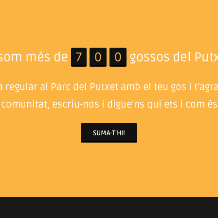
 som més de
7
0
0
gossos del Putx
 regular al Parc del Putxet amb el teu gos i t'agr
 comunitat, escriu-nos i digue'ns qui ets i com és 
SUMA-T'HI!