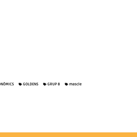
ONÒMICS
GOLDENS
GRUP 8
mascle