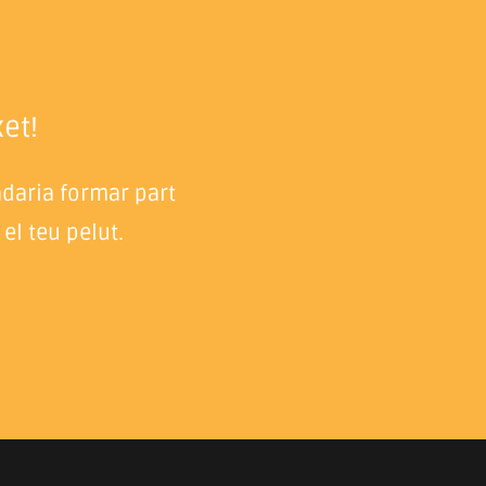
et!
adaria formar part
el teu pelut.