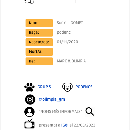
Soc el
GOMET
podenc
01/11/2020
MARC & OLÍMPIA
GRUP 5
PODENCS
@olimpia_gm
“NOMS MÉS INFORMALS”
presentat a
IG@
el 22/05/2023