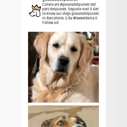
Coneix als #gossosdelputxet del
parcdelputxet. Segueix-nos! || Get
to know our dogs gossosdelputxet
in Barcelona. || By @sweetboira ||
Follow us!