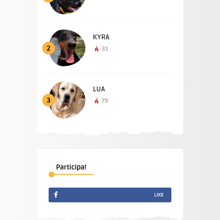
KYRA
2
31
LUA
3
79
Participa!
LIKE