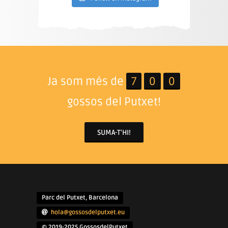
Ja som més de
7
0
0
gossos del Putxet!
SUMA-T'HI!
Parc del Putxet, Barcelona
hola@gossosdelputxet.eu
© 2019-2025 GossosdelPutxet