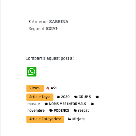
Anterior
SABRINA
Següent
IGGY
Compartir aquest post a:
WhatsApp
Views:
451
Article Tags:
2020
GRUP 5
mascle
NOMS MÉS INFORMALS
novembre
PODENCS
rescat
Article Categories:
Mitjans