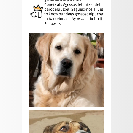
Coneix als #gossosdelputxet del
parcdelputxet. Segueix-nos! || Get
to know our dogs gossosdelputxet
in Barcelona. || By @sweetboira ||
Follow us!