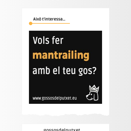
Això t’interessa…
gossosdelputxet