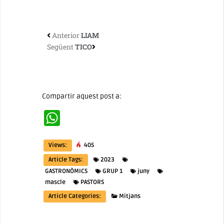
Anterior
LIAM
Següent
TICO
Compartir aquest post a:
WhatsApp
Views:
405
Article Tags:
2023
GASTRONÒMICS
GRUP 1
juny
mascle
PASTORS
Article Categories:
Mitjans