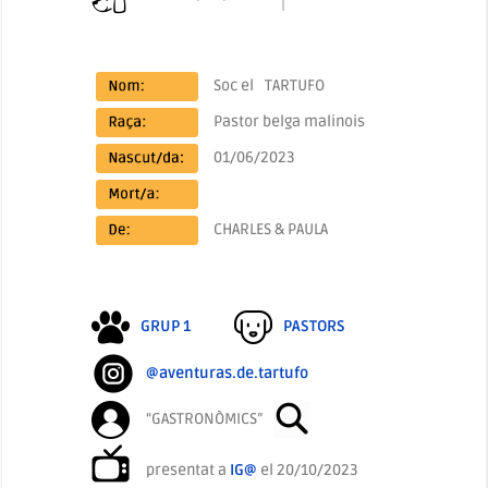
Soc el
TARTUFO
Pastor belga malinois
01/06/2023
CHARLES & PAULA
GRUP 1
PASTORS
@aventuras.de.tartufo
“GASTRONÒMICS”
presentat a
IG@
el 20/10/2023