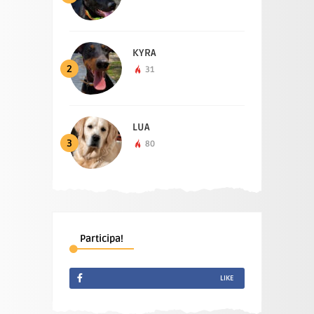
KYRA
2
31
LUA
3
80
Participa!
LIKE