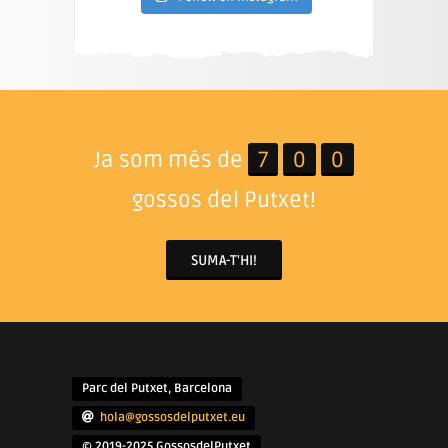
Ja som més de
7
0
0
gossos del Putxet!
SUMA-T'HI!
Parc del Putxet, Barcelona
hola@gossosdelputxet.eu
© 2019-2025 GossosdelPutxet