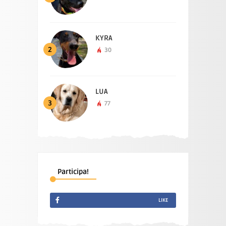
KYRA
2
30
LUA
3
77
Participa!
LIKE