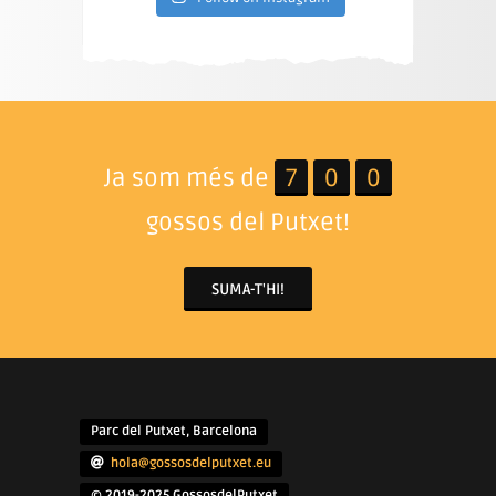
Ja som més de
7
0
0
gossos del Putxet!
SUMA-T'HI!
Parc del Putxet, Barcelona
hola@gossosdelputxet.eu
© 2019-2025 GossosdelPutxet