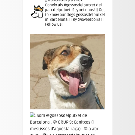
Coneix als #gossosdelputxet del
parcdelputxet. Segueix-nos! || Get
to know our dogs gossosdelputxet
in Barcelona. || By @sweetboira ||
Follow us!