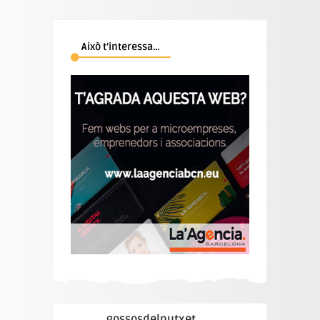
Això t’interessa…
gossosdelputxet