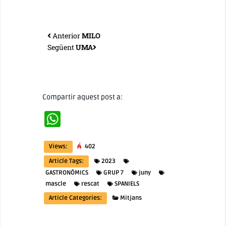
Anterior
MILO
Següent
UMA
Compartir aquest post a:
WhatsApp
Views:
402
Article Tags:
2023
GASTRONÒMICS
GRUP 7
juny
mascle
rescat
SPANIELS
Article Categories:
Mitjans