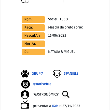
Soc el
TUCO
Mescla de bretó i brac
15/06/2023
NATALIA & MIGUEL
GRUP 7
SPANIELS
@natisefue
“GASTRONÒMICS”
presentat a
IG@
el 27/11/2023