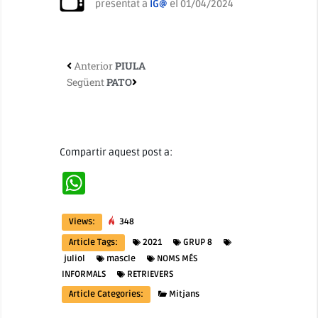
presentat a
IG@
el 01/04/2024
Anterior
PIULA
Següent
PATO
Compartir aquest post a:
WhatsApp
Views:
348
Article Tags:
2021
GRUP 8
juliol
mascle
NOMS MÉS
INFORMALS
RETRIEVERS
Article Categories:
Mitjans