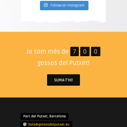
Follow on Instagram
Ja som més de
7
0
0
gossos del Putxet!
SUMA-T'HI!
Parc del Putxet, Barcelona
hola@gossosdelputxet.eu