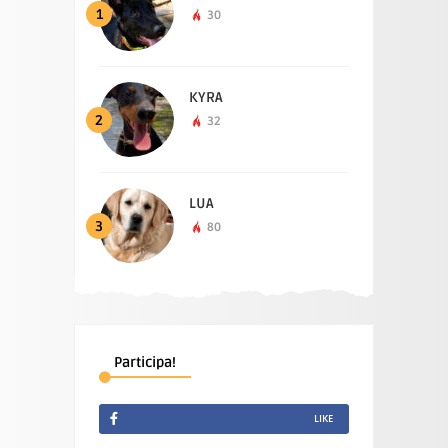
1
30
KYRA
2
32
LUA
3
80
Participa!
LIKE