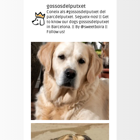
gossosdelputxet
Coneix als #gossosdelputxet del
parcdelputxet. Segueix-nos! || Get
to know our dogs gossosdelputxet
in Barcelona. || By @sweetboira ||
Follow us!