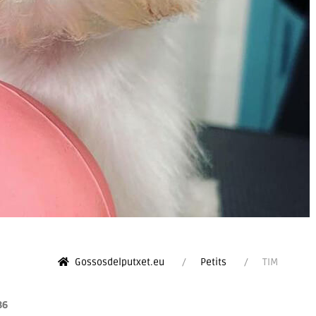
Gossosdelputxet.eu
Petits
TIM
86