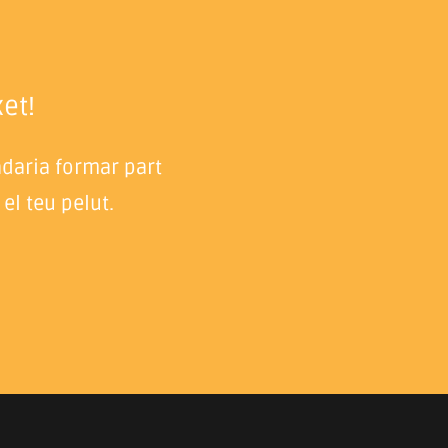
et!
adaria formar part
el teu pelut.