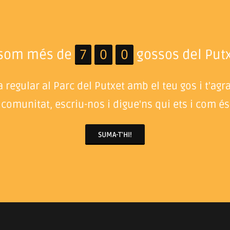
 som més de
7
0
0
gossos del Putx
 regular al Parc del Putxet amb el teu gos i t'agr
 comunitat, escriu-nos i digue'ns qui ets i com és 
SUMA-T'HI!