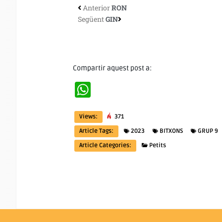
Anterior
RON
Següent
GIN
Compartir aquest post a:
WhatsApp
Views:
371
Article Tags:
2023
BITXONS
GRUP 9
Article Categories:
Petits