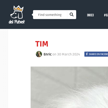
INICI
#G
TIM
Enric
on
30 March 2024
SHARE ON FACEB