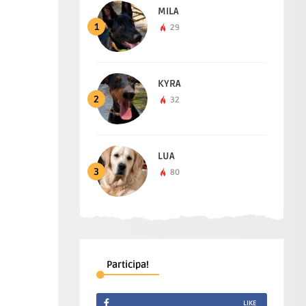
MILA
1
29
KYRA
2
32
LUA
3
80
Participa!
LIKE