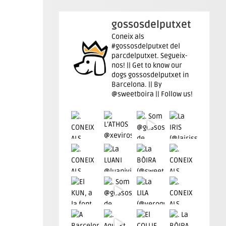
gossosdelputxet
Coneix als
#gossosdelputxet del
parcdelputxet. Segueix-
nos! || Get to know our
dogs gossosdelputxet in
Barcelona. || By
@sweetboira || Follow us!