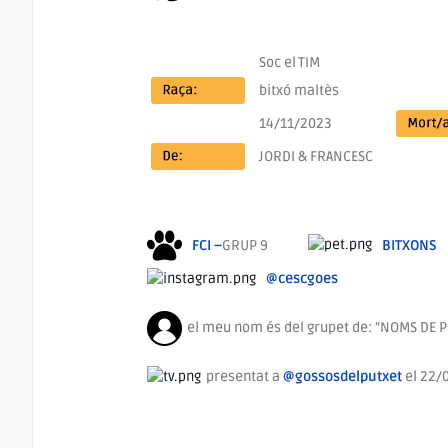
Soc el
TIM
bitxó maltès
14/11/2023
JORDI & FRANCESC
FCI –
GRUP 9
BITXONS
@cescgoes
el meu nom és del grupet de: “NOMS DE 
presentat a
@gossosdelputxet
el 22/