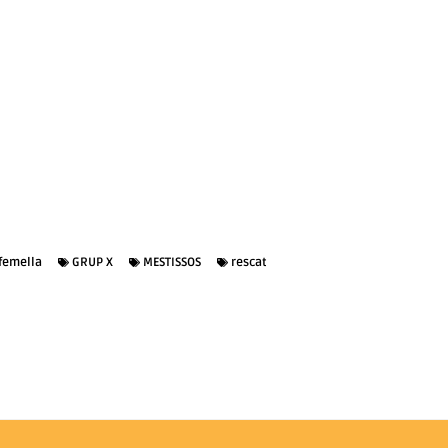
femella
GRUP X
MESTISSOS
rescat