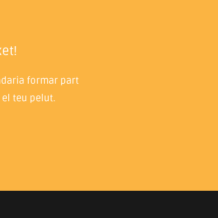
et!
adaria formar part
el teu pelut.