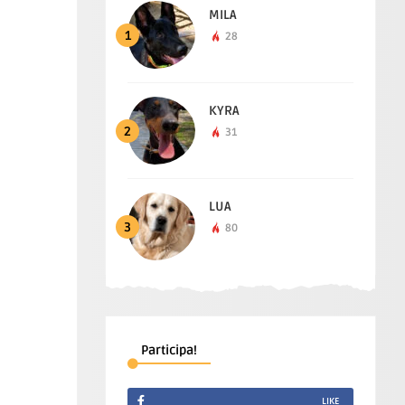
MILA
1
28
KYRA
2
31
LUA
3
80
Participa!
LIKE