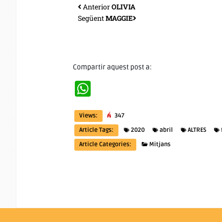
Anterior
OLIVIA
Següent
MAGGIE
Compartir aquest post a:
WhatsApp
Views:
347
Article Tags:
2020
abril
ALTRES
Article Categories:
Mitjans