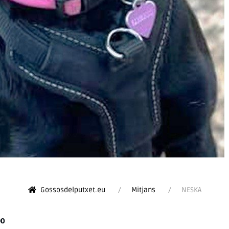
Gossosdelputxet.eu
Mitjans
NESKA
90