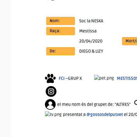
Soc la
NESKA
Mestissa
20/04/2020
DIEGO & LIZY
FCI –
GRUP X
MESTISSO
el meu nom és del grupet de: “ALTRES”
presentat a
@gossosdelputxet
el 20/