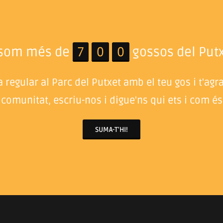
 som més de
7
0
0
gossos del Putx
 regular al Parc del Putxet amb el teu gos i t'agr
 comunitat, escriu-nos i digue'ns qui ets i com és 
SUMA-T'HI!