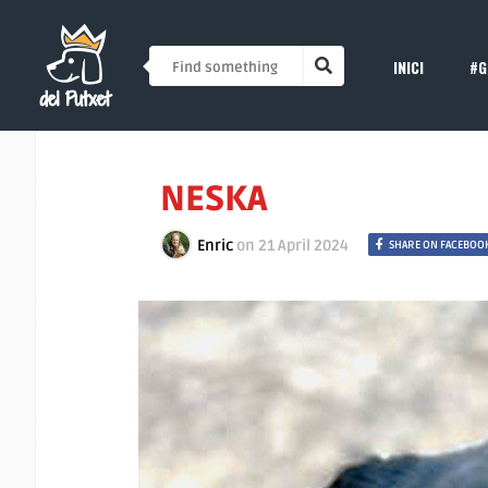
INICI
#G
NESKA
Enric
on
21 April 2024
SHARE ON FACEBOO