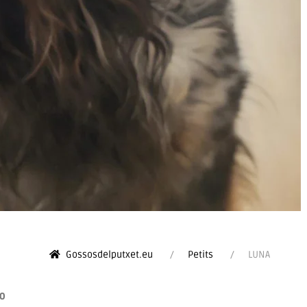
Gossosdelputxet.eu
Petits
LUNA
0