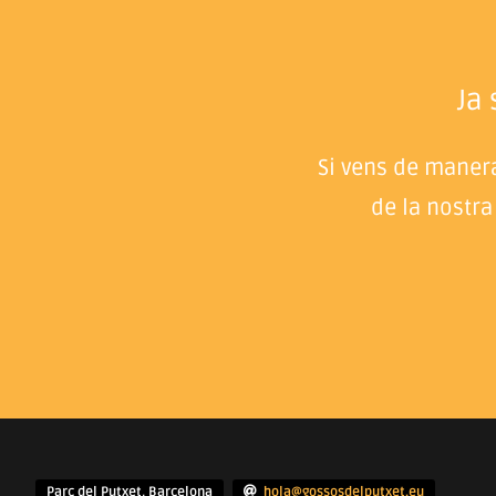
Ja
Si vens de manera
de la nostra
Parc del Putxet, Barcelona
hola@gossosdelputxet.eu