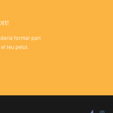
et!
adaria formar part
el teu pelut.