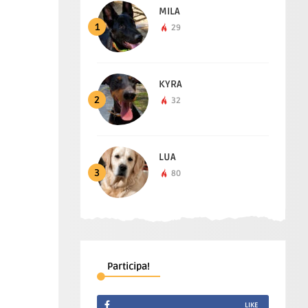
MILA
1
29
KYRA
2
32
LUA
3
80
Participa!
LIKE