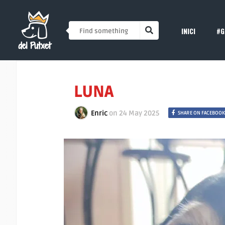
INICI
#G
LUNA
Enric
on
24 May 2025
SHARE ON FACEBOOK