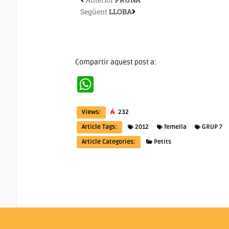
Següent
LLOBA
Compartir aquest post a:
WhatsApp
Views:
232
Article Tags:
2012
femella
GRUP 7
Article Categories:
Petits