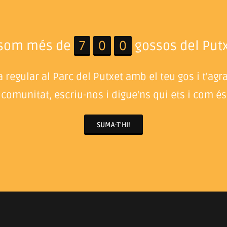
 som més de
7
0
0
gossos del Putx
 regular al Parc del Putxet amb el teu gos i t'agr
 comunitat, escriu-nos i digue'ns qui ets i com és 
SUMA-T'HI!