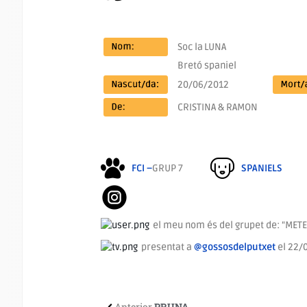
Soc la
LUNA
Bretó spaniel
20/06/2012
CRISTINA & RAMON
FCI –
GRUP 7
SPANIELS
el meu nom és del grupet de: “MET
presentat a
@gossosdelputxet
el 22/
Anterior
PRUNA