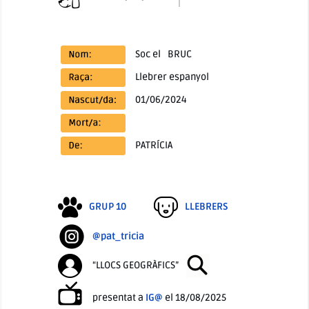
Soc el
BRUC
Llebrer espanyol
01/06/2024
PATRÍCIA
GRUP 10
LLEBRERS
@pat_tricia
“LLOCS GEOGRÀFICS”
presentat a
IG@
el 18/08/2025