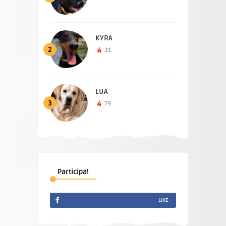
KYRA
2
31
LUA
3
79
Participa!
LIKE