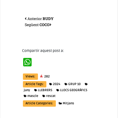
Anterior
RUDY
Següent
COCO
Compartir aquest post a:
WhatsApp
Views:
282
Article Tags:
2024
GRUP 10
juny
LLEBRERS
LLOCS GEOGRÀFICS
mascle
rescat
Article Categories:
Mitjans