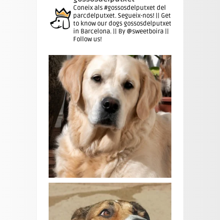
Coneix als #gossosdelputxet del
parcdelputxet. Segueix-nos! || Get
to know our dogs gossosdelputxet
in Barcelona. || By @sweetboira ||
Follow us!