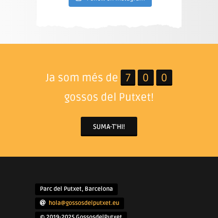
Ja som més de
7
0
0
gossos del Putxet!
SUMA-T'HI!
Parc del Putxet, Barcelona
hola@gossosdelputxet.eu
© 2019-2025 GossosdelPutxet