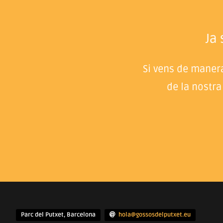
Ja
Si vens de manera
de la nostra
Parc del Putxet, Barcelona
hola@gossosdelputxet.eu