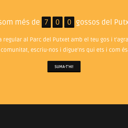
 som més de
7
0
0
gossos del Putx
 regular al Parc del Putxet amb el teu gos i t'agr
 comunitat, escriu-nos i digue'ns qui ets i com és 
SUMA-T'HI!