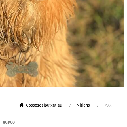
Gossosdelputxet.eu
Mitjans
MAX
#GP68