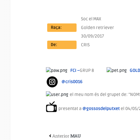
Soc el
MAX
Golden retriever
30/09/2017
CRIS
FCI –
GRUP 8
GOL
@cris0016
el meu nom és del grupet de: “NO
presentat a
@gossosdelputxet
el 04/05/
Anterior
MAU