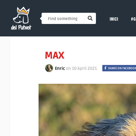
INICI
#G
MAX
Enric
on
10 April 2021
SHARE ON FACEBOO