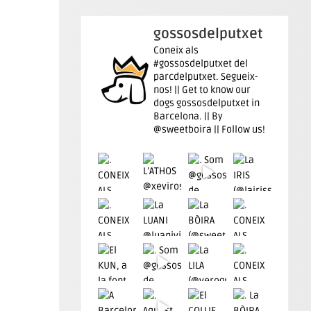
gossosdelputxet
Coneix als
#gossosdelputxet del
parcdelputxet. Segueix-
nos! || Get to know our
dogs gossosdelputxet in
Barcelona. || By
@sweetboira || Follow us!