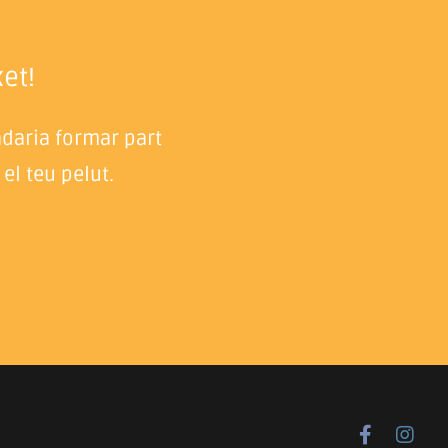
et!
adaria formar part
el teu pelut.