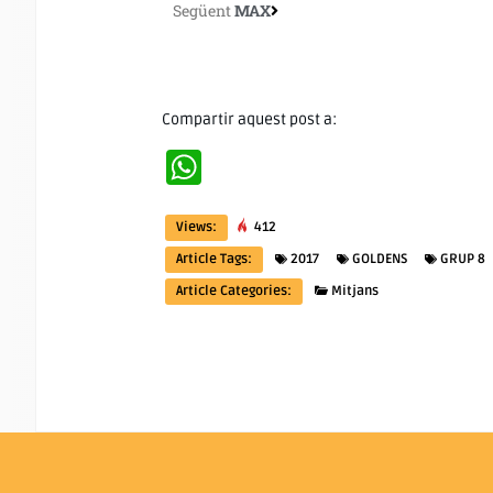
Següent
MAX
Compartir aquest post a:
WhatsApp
Views:
412
Article Tags:
2017
GOLDENS
GRUP 8
Article Categories:
Mitjans