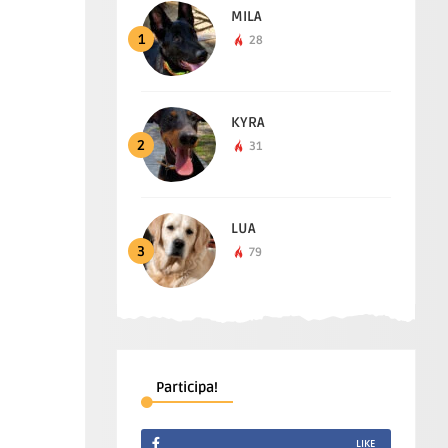
MILA
1
28
KYRA
2
31
LUA
3
79
Participa!
LIKE