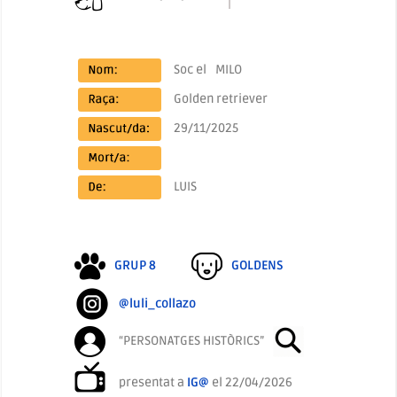
Soc el
MILO
Golden retriever
29/11/2025
LUIS
GRUP 8
GOLDENS
@luli_collazo
“PERSONATGES HISTÒRICS”
presentat a
IG@
el 22/04/2026