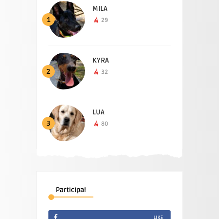
MILA
1
29
KYRA
2
32
LUA
3
80
Participa!
LIKE