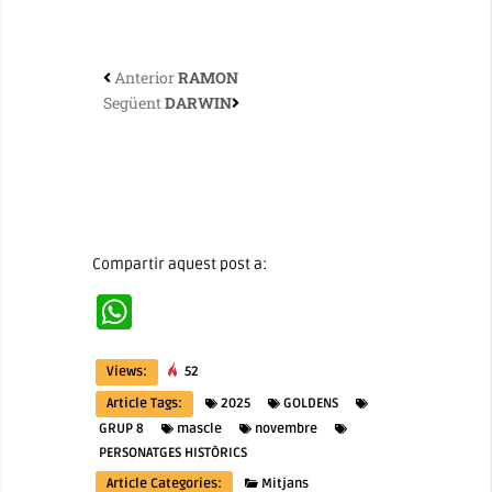
Anterior
RAMON
Següent
DARWIN
Compartir aquest post a:
WhatsApp
Views:
52
Article Tags:
2025
GOLDENS
GRUP 8
mascle
novembre
PERSONATGES HISTÒRICS
Article Categories:
Mitjans