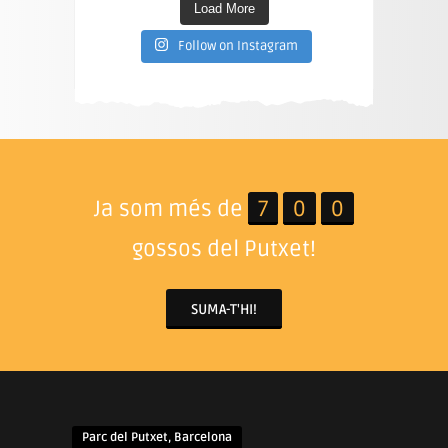
Load More
Follow on Instagram
Ja som més de
7
0
0
gossos del Putxet!
SUMA-T'HI!
Parc del Putxet, Barcelona