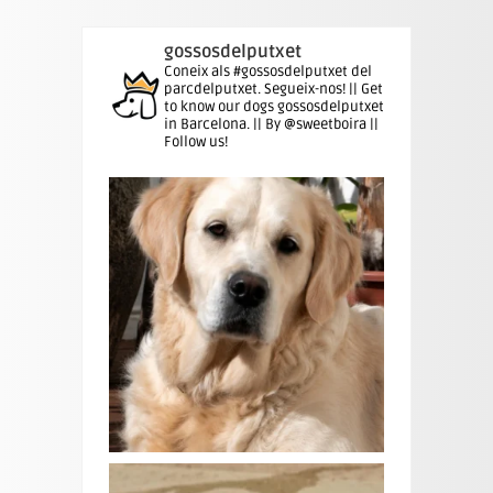
gossosdelputxet
Coneix als #gossosdelputxet del
parcdelputxet. Segueix-nos! || Get
to know our dogs gossosdelputxet
in Barcelona. || By @sweetboira ||
Follow us!