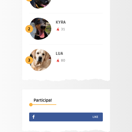
KYRA
2
31
LUA
3
80
Participa!
LIKE