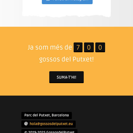
Ja som més de
7
0
0
gossos del Putxet!
SUMA-T'HI!
Parc del Putxet, Barcelona
hola@gossosdelputxet.eu
© 2019-2025 GossosdelPutxet