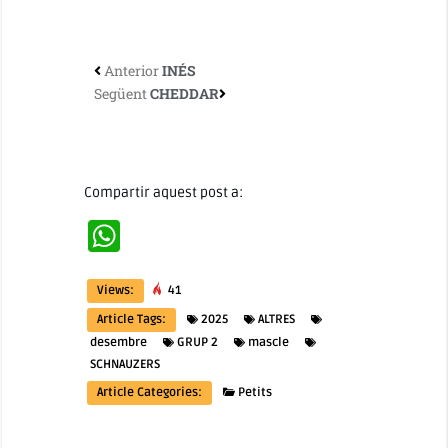
Anterior
INÉS
Següent
CHEDDAR
Compartir aquest post a:
WhatsApp
Views:
41
Article Tags:
2025
ALTRES
desembre
GRUP 2
mascle
SCHNAUZERS
Article Categories:
Petits