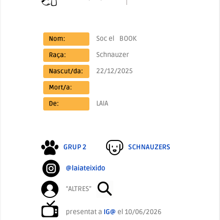
Soc el
BOOK
Schnauzer
22/12/2025
LAIA
GRUP 2
SCHNAUZERS
@laiateixido
“ALTRES”
presentat a
IG@
el 10/06/2026