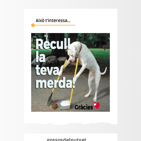
Això t’interessa…
gossosdelputxet