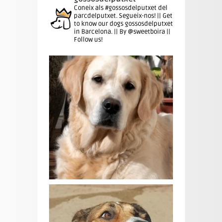
Coneix als #gossosdelputxet del
parcdelputxet. Segueix-nos! || Get
to know our dogs gossosdelputxet
in Barcelona. || By @sweetboira ||
Follow us!