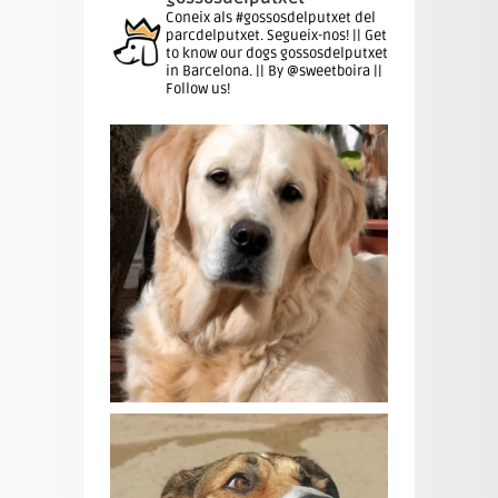
Coneix als #gossosdelputxet del
parcdelputxet. Segueix-nos! || Get
to know our dogs gossosdelputxet
in Barcelona. || By @sweetboira ||
Follow us!