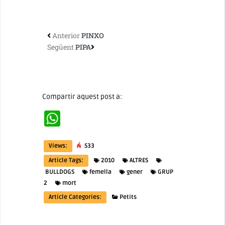
Anterior
PINXO
Següent
PIPA
Compartir aquest post a:
WhatsApp
Views:
533
Article Tags:
2010
ALTRES
BULLDOGS
femella
gener
GRUP
2
mort
Article Categories:
Petits