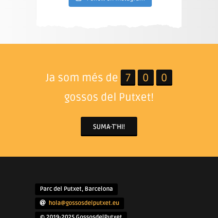
Ja som més de
7
0
0
gossos del Putxet!
SUMA-T'HI!
Parc del Putxet, Barcelona
hola@gossosdelputxet.eu
© 2019-2025 GossosdelPutxet