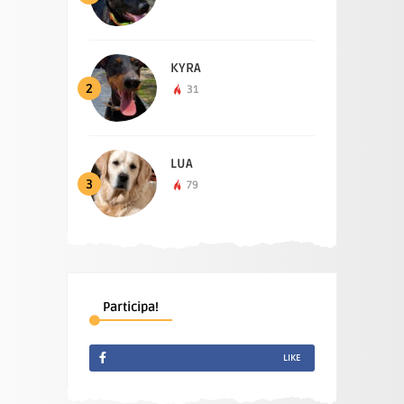
KYRA
2
31
LUA
3
79
Participa!
LIKE