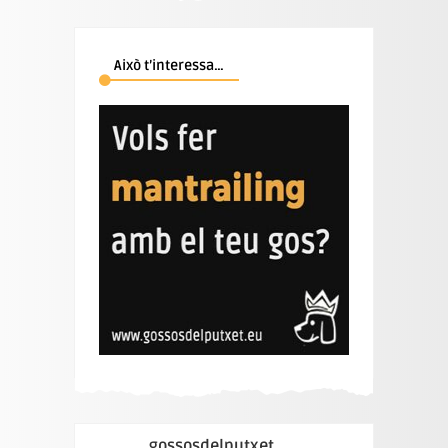
Això t’interessa…
gossosdelputxet