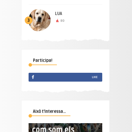
LUA
3
80
Participa!
LIKE
Això t’interessa…