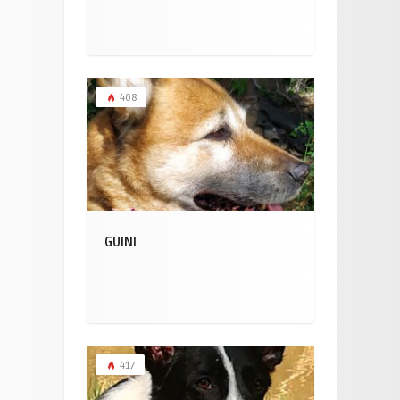
408
GUINI
417