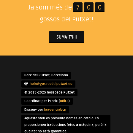
Ja som més de
7
0
0
gossos del Putxet!
SUMA-T'HI!
Parc del Putxet, Barcelona
hola@gossosdelputxet.eu
© 2019-2025 GossosdelPutxet
Coordinat per l'Enric (
Bòira
)
Disseny per
laagenciabcn
Aquesta web es presenta només en català. Es
proporcionen traduccions fetes a màquina, però la
qualitat no està garantida.