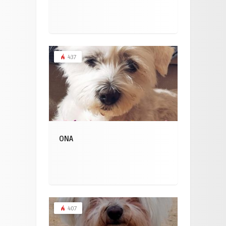
437
ONA
407