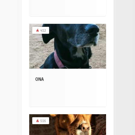
412
ONA
516