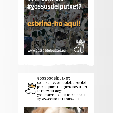
gossosdelputxet
Coneix als #gossosdelputxet del
parcdelputxet. Segueix-nos! || Get
to know our dogs
gossosdelputxet in Barcelona. ||
By @sweetboira || Follow us!