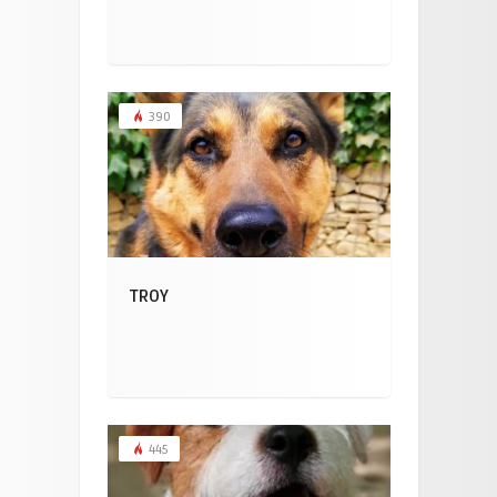
390
TROY
445