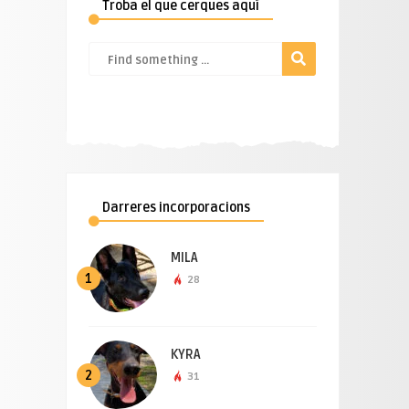
Troba el que cerques aquí
Darreres incorporacions
MILA
1
28
KYRA
2
31