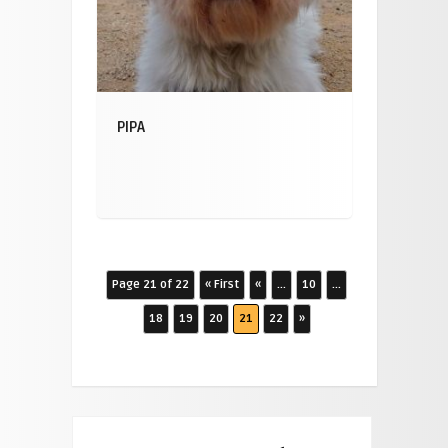
PIPA
Page 21 of 22
« First
«
...
10
...
18
19
20
21
22
»