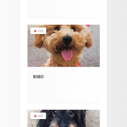
318
BUBO
447