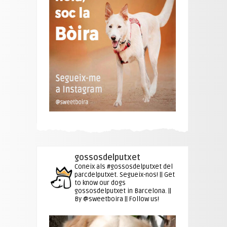
gossosdelputxet
Coneix als #gossosdelputxet del
parcdelputxet. Segueix-nos! || Get
to know our dogs
gossosdelputxet in Barcelona. ||
By @sweetboira || Follow us!