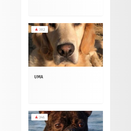
382
UMA
346