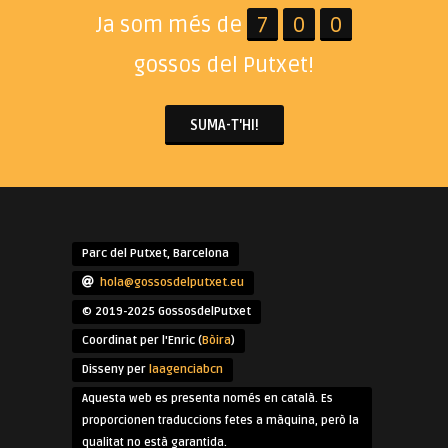
Ja som més de
7
0
0
gossos del Putxet!
SUMA-T'HI!
Parc del Putxet, Barcelona
hola@gossosdelputxet.eu
© 2019-2025 GossosdelPutxet
Coordinat per l'Enric (
Bòira
)
Disseny per
laagenciabcn
Aquesta web es presenta només en català. Es
proporcionen traduccions fetes a màquina, però la
qualitat no està garantida.