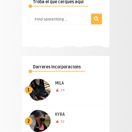
Troba el que cerques aquí
Darreres incorporacions
MILA
1
29
KYRA
2
32