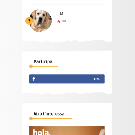
LUA
3
80
Participa!
LIKE
Això t’interessa…