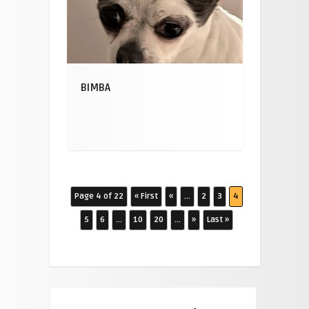
BIMBA
Page 4 of 22
« First
«
...
2
3
4
5
6
...
10
20
...
»
Last »