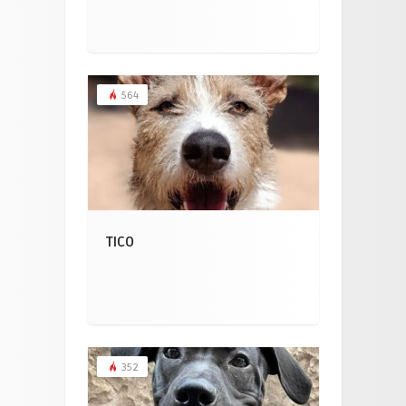
564
TICO
352