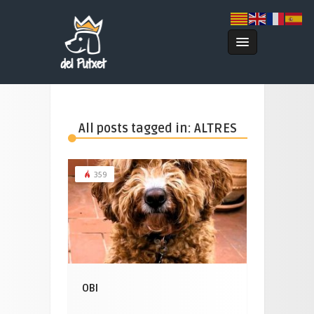
All posts tagged in: ALTRES
359
OBI