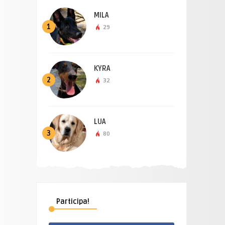
MILA
1
29
KYRA
2
32
LUA
3
80
Participa!