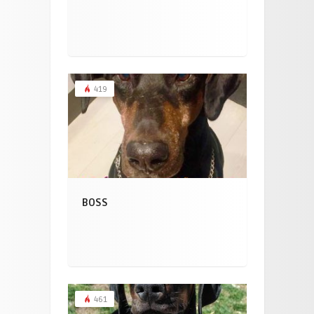
419
BOSS
461