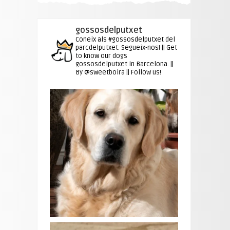
gossosdelputxet
Coneix als #gossosdelputxet del
parcdelputxet. Segueix-nos! || Get
to know our dogs
gossosdelputxet in Barcelona. ||
By @sweetboira || Follow us!