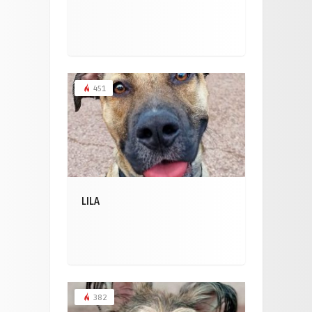
451
LILA
382