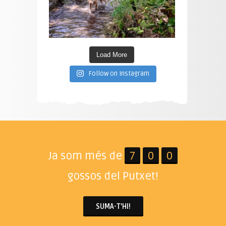
Load More
Follow on Instagram
Ja som més de
7
0
0
gossos del Putxet!
SUMA-T'HI!