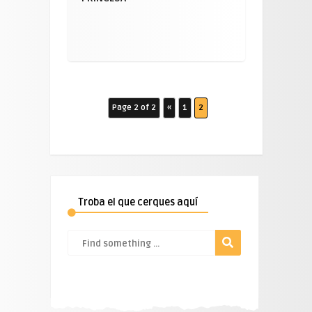
Page 2 of 2
«
1
2
Troba el que cerques aquí