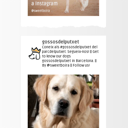
gossosdelputxet
Coneix als #gossosdelputxet del
parcdelputxet. Segueix-nos! || Get
to know our dogs
gossosdelputxet in Barcelona. ||
By @sweetboira || Follow us!