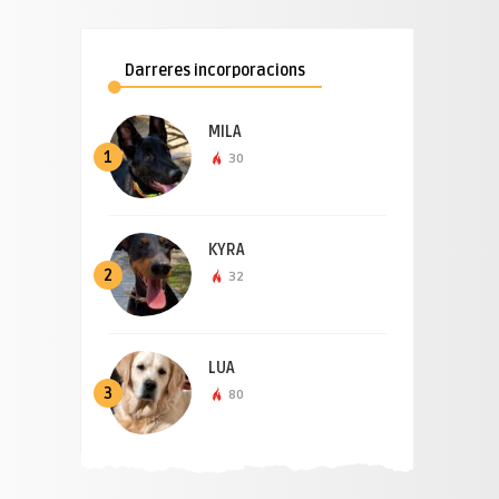
Darreres incorporacions
MILA
1
30
KYRA
2
32
LUA
3
80