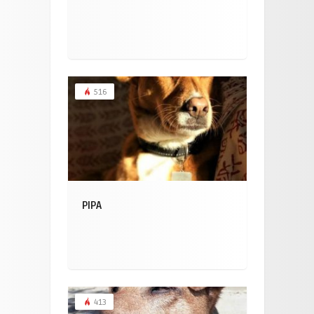
516
PIPA
413