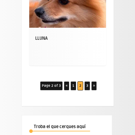
LLUNA
Page 2 of 3
«
1
2
3
»
Troba el que cerques aquí