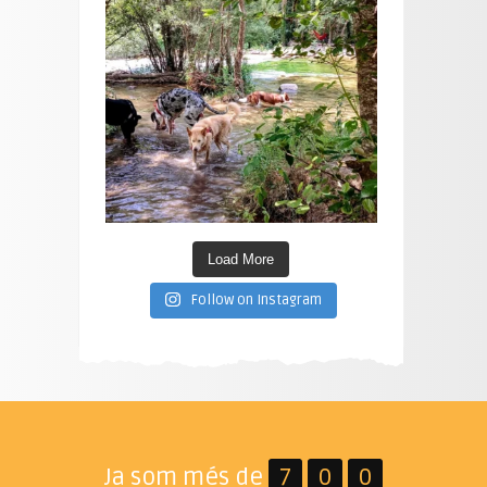
Load More
Follow on Instagram
Ja som més de
7
0
0