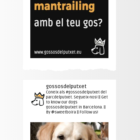
gossosdelputxet
Coneix als #gossosdelputxet del
parcdelputxet. Segueix-nos! || Get
to know our dogs
gossosdelputxet in Barcelona. ||
By @sweetboira || Follow us!