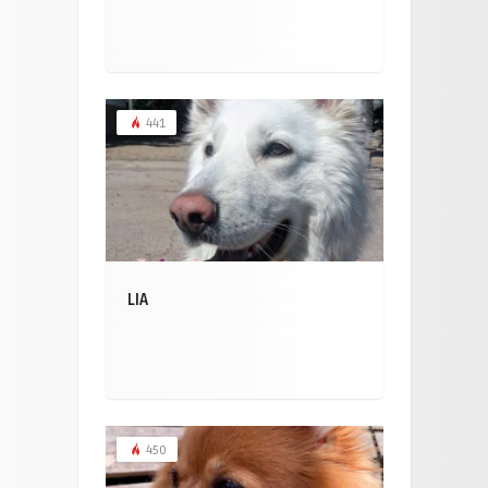
441
LIA
450