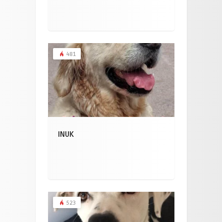
481
INUK
523