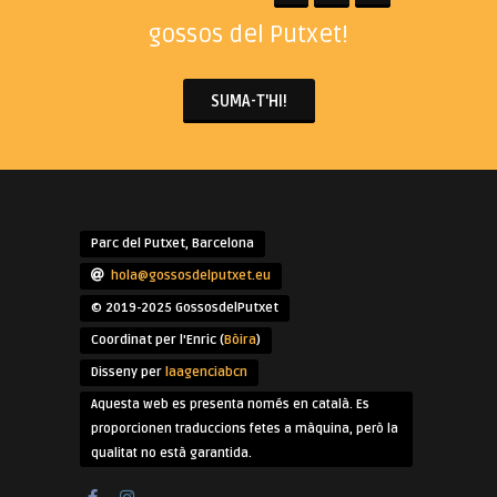
gossos del Putxet!
SUMA-T'HI!
Parc del Putxet, Barcelona
hola@gossosdelputxet.eu
© 2019-2025 GossosdelPutxet
Coordinat per l'Enric (
Bòira
)
Disseny per
laagenciabcn
Aquesta web es presenta només en català. Es
proporcionen traduccions fetes a màquina, però la
qualitat no està garantida.