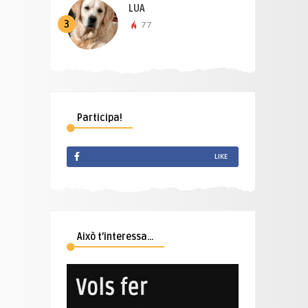
LUA
3
77
Participa!
LIKE
Això t’interessa…