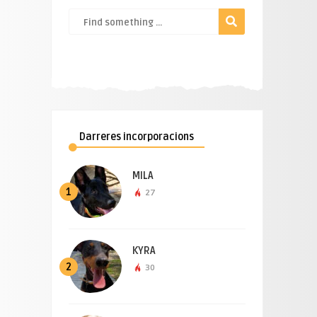
Darreres incorporacions
MILA
1
27
KYRA
2
30