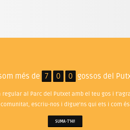
 som més de
7
0
0
gossos del Putx
regular al Parc del Putxet amb el teu gos i t'ag
 comunitat, escriu-nos i digue'ns qui ets i com és 
SUMA-T'HI!