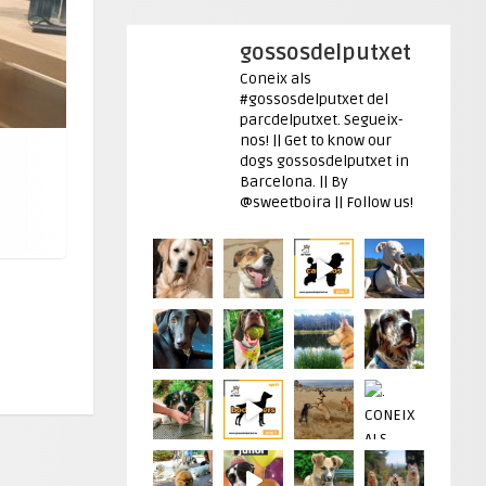
gossosdelputxet
Coneix als
#gossosdelputxet del
parcdelputxet. Segueix-
nos! || Get to know our
dogs gossosdelputxet in
Barcelona. || By
@sweetboira || Follow us!