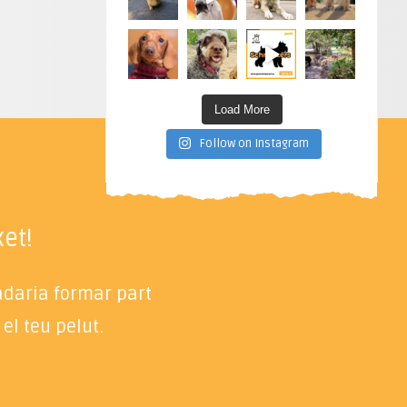
Load More
Follow on Instagram
et!
radaria formar part
el teu pelut.