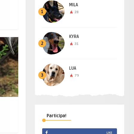
MILA
1
28
KYRA
2
31
LUA
3
79
Participa!
LIKE