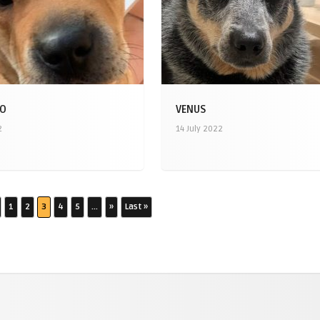
DO
VENUS
2
14 July 2022
1
2
3
4
5
...
»
Last »