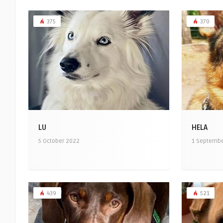
375
370
LU
HELA
5 October 2022
1 Septemb
439
521