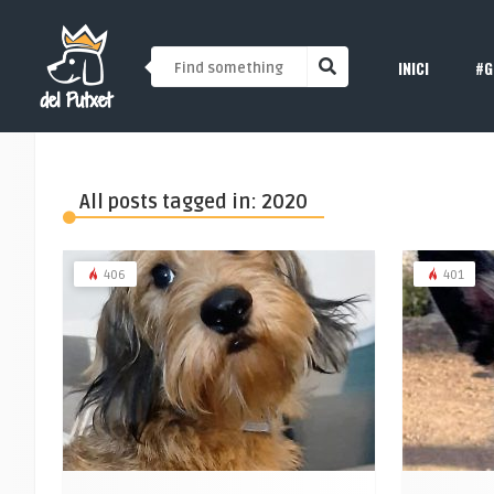
INICI
#G
All posts tagged in: 2020
406
401