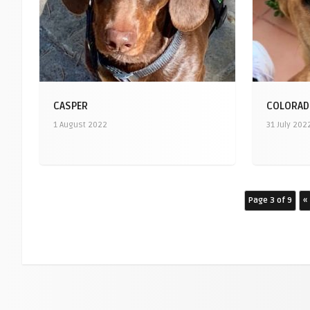
CASPER
COLORA
1 August 2022
31 July 202
Page 3 of 9
«