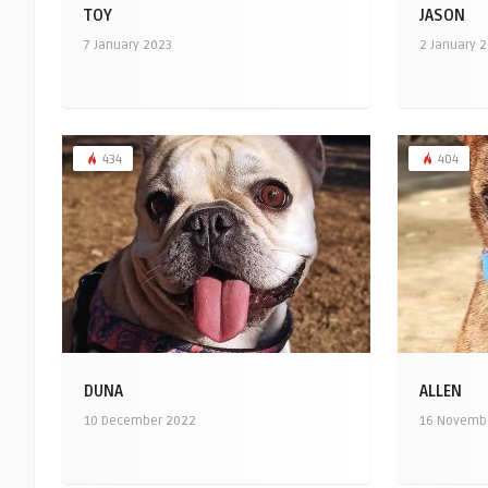
TOY
JASON
7 January 2023
2 January 
434
404
DUNA
ALLEN
10 December 2022
16 Novemb