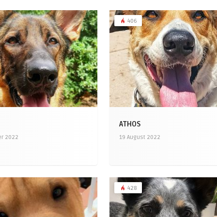
406
ATHOS
er 2022
19 August 2022
428