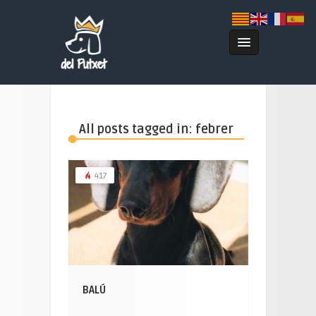
All posts tagged in: febrer
417
BALÚ