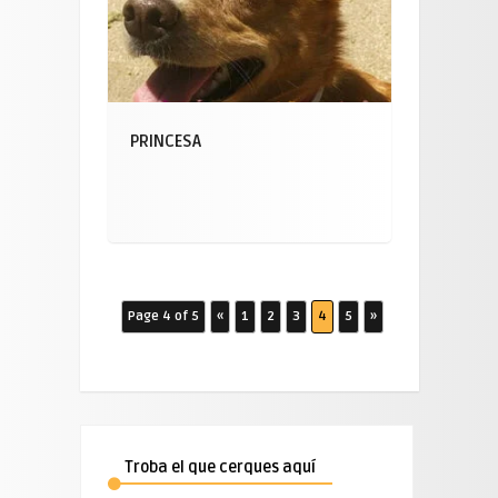
PRINCESA
Page 4 of 5
«
1
2
3
4
5
»
Troba el que cerques aquí