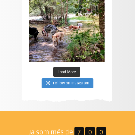
Load More
Follow on Instagram
Ja som més de
7
0
0