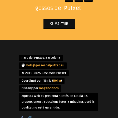
gossos del Putxet!
SUMA-T'HI!
Parc del Putxet, Barcelona
hola@gossosdelputxet.eu
© 2019-2025 GossosdelPutxet
Coordinat per l'Enric (
Bòira
)
Disseny per
laagenciabcn
Aquesta web es presenta només en català. Es
proporcionen traduccions fetes a màquina, però la
qualitat no està garantida.