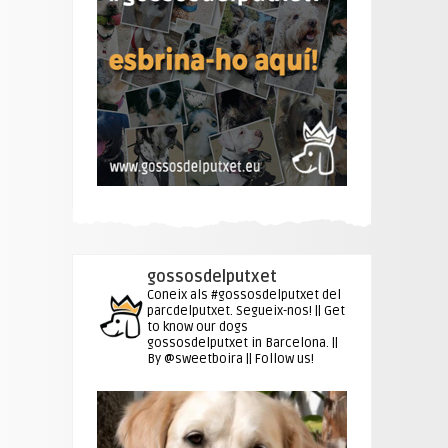
gossosdelputxet
Coneix als #gossosdelputxet del
parcdelputxet. Segueix-nos! || Get
to know our dogs
gossosdelputxet in Barcelona. ||
By @sweetboira || Follow us!