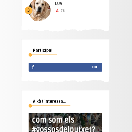
LUA
3
78
Participa!
LIKE
Això t’interessa…