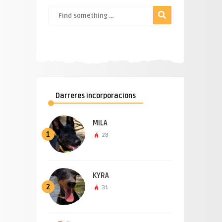
Darreres incorporacions
MILA
1
28
KYRA
2
31