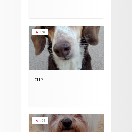
370
CLIP
406