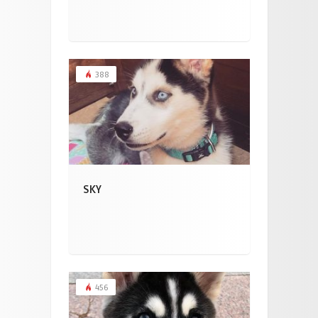
388
SKY
456