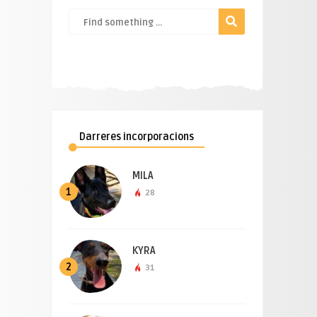
Darreres incorporacions
MILA
1
28
KYRA
2
31