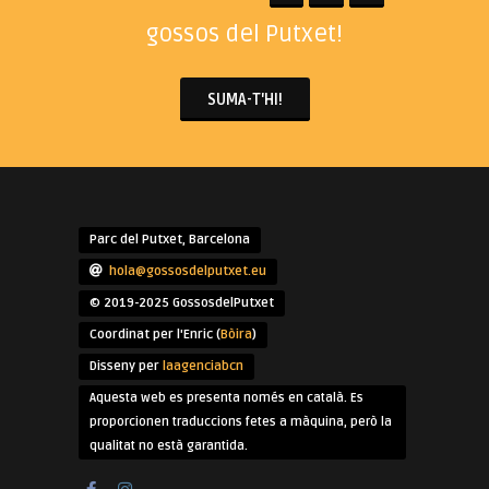
gossos del Putxet!
SUMA-T'HI!
Parc del Putxet, Barcelona
hola@gossosdelputxet.eu
© 2019-2025 GossosdelPutxet
Coordinat per l'Enric (
Bòira
)
Disseny per
laagenciabcn
Aquesta web es presenta només en català. Es
proporcionen traduccions fetes a màquina, però la
qualitat no està garantida.