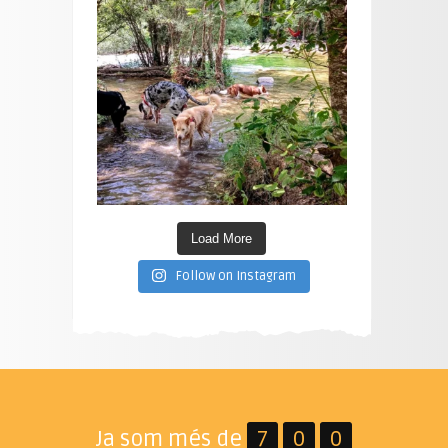
Load More
Follow on Instagram
Ja som més de
7
0
0