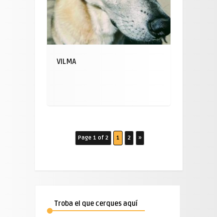
VILMA
Page 1 of 2
1
2
»
Troba el que cerques aquí