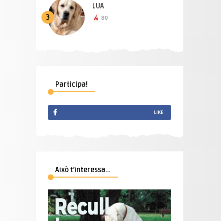
LUA
3
80
Participa!
LIKE
Això t’interessa…