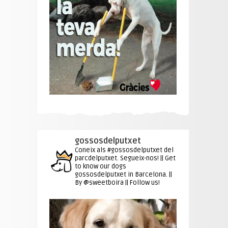
gossosdelputxet
Coneix als #gossosdelputxet del
parcdelputxet. Segueix-nos! || Get
to know our dogs
gossosdelputxet in Barcelona. ||
By @sweetboira || Follow us!