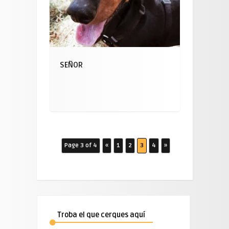
SEÑOR
Page 3 of 4
«
1
2
3
4
»
Troba el que cerques aquí