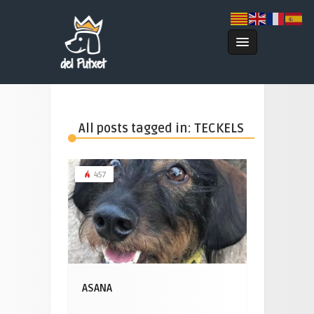
All posts tagged in: TECKELS
457
ASANA