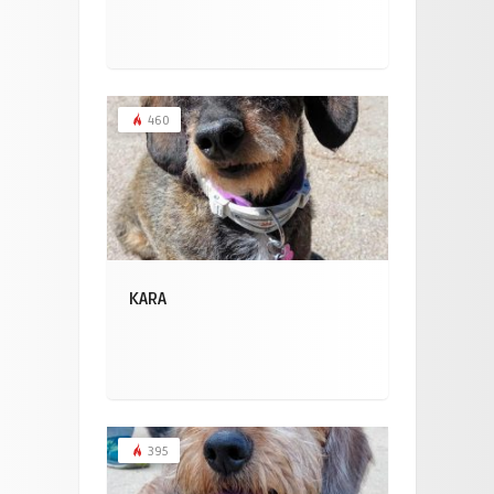
460
KARA
395