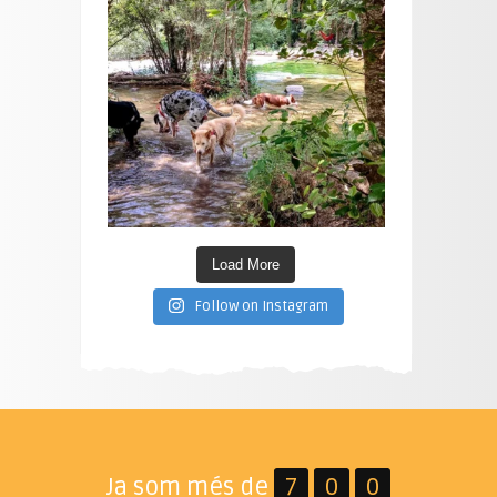
Load More
Follow on Instagram
Ja som més de
7
0
0