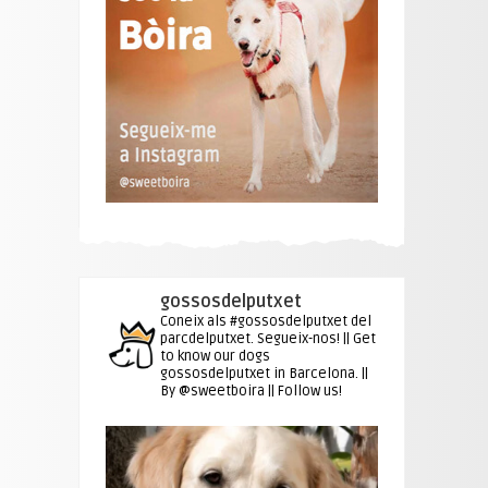
gossosdelputxet
Coneix als #gossosdelputxet del
parcdelputxet. Segueix-nos! || Get
to know our dogs
gossosdelputxet in Barcelona. ||
By @sweetboira || Follow us!