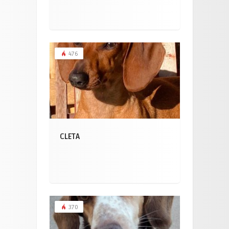
476
CLETA
370