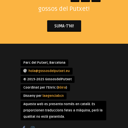
gossos del Putxet!
SUMA-T'HI!
Parc del Putxet, Barcelona
hola@gossosdelputxet.eu
© 2019-2025 GossosdelPutxet
Coordinat per l'Enric (
Bòira
)
Disseny per
laagenciabcn
Aquesta web es presenta només en català. Es
proporcionen traduccions fetes a màquina, però la
qualitat no està garantida.