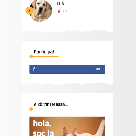
LUA
3
78
Participa!
LIKE
Això t’interessa…