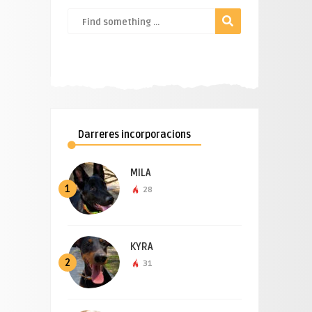
Darreres incorporacions
MILA
1
28
KYRA
2
31