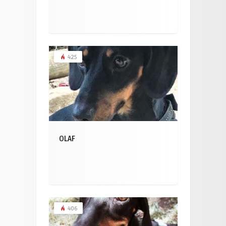
425
OLAF
406