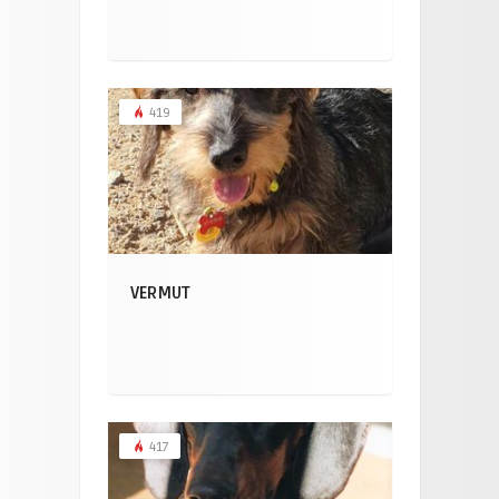
419
VERMUT
417