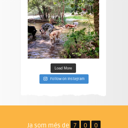
Load More
Follow on Instagram
Ja som més de
7
0
0