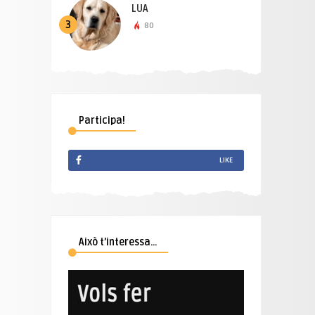
LUA
3
80
Participa!
LIKE
Això t’interessa…