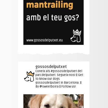
gossosdelputxet
Coneix als #gossosdelputxet del
parcdelputxet. Segueix-nos! || Get
to know our dogs
gossosdelputxet in Barcelona. ||
By @sweetboira || Follow us!