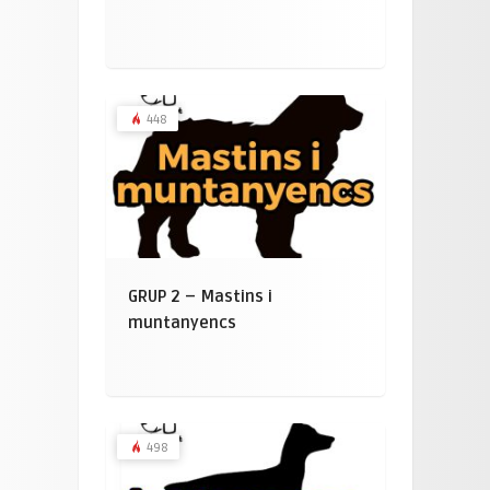
448
GRUP 2 – Mastins i
muntanyencs
498