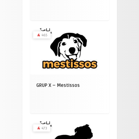
465
GRUP X – Mestissos
473