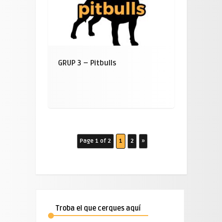
GRUP 3 – Pitbulls
Page 1 of 2
1
2
»
Troba el que cerques aquí