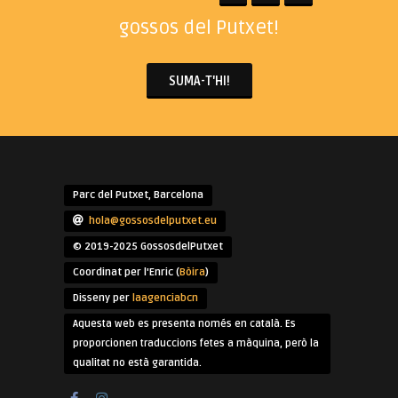
gossos del Putxet!
SUMA-T'HI!
Parc del Putxet, Barcelona
hola@gossosdelputxet.eu
© 2019-2025 GossosdelPutxet
Coordinat per l'Enric (
Bòira
)
Disseny per
laagenciabcn
Aquesta web es presenta només en català. Es
proporcionen traduccions fetes a màquina, però la
qualitat no està garantida.