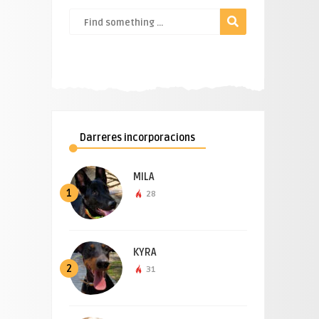
Darreres incorporacions
MILA
1
28
KYRA
2
31