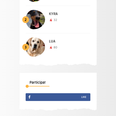
KYRA
2
32
LUA
3
80
Participa!
LIKE