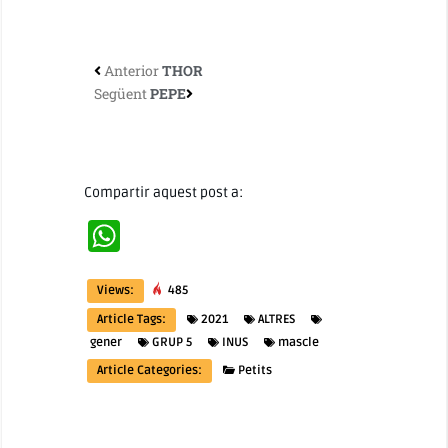
Anterior
THOR
Següent
PEPE
Compartir aquest post a:
WhatsApp
Views:
485
Article Tags:
2021
ALTRES
gener
GRUP 5
INUS
mascle
Article Categories:
Petits