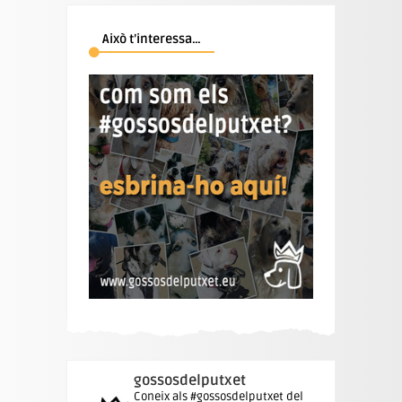
Això t’interessa…
gossosdelputxet
Coneix als #gossosdelputxet del