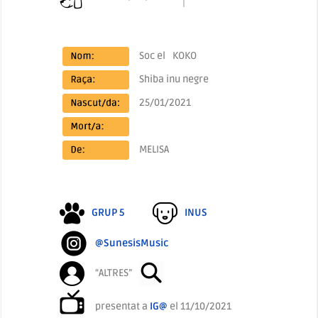
Soc el
KOKO
Shiba inu negre
25/01/2021
MELISA
GRUP 5
INUS
@SunesisMusic
“ALTRES”
presentat a
IG@
el 11/10/2021