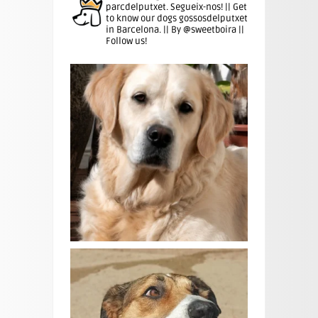
parcdelputxet. Segueix-nos! || Get
to know our dogs gossosdelputxet
in Barcelona. || By @sweetboira ||
Follow us!