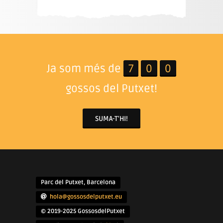
Ja som més de
7
0
0
gossos del Putxet!
SUMA-T'HI!
Parc del Putxet, Barcelona
hola@gossosdelputxet.eu
© 2019-2025 GossosdelPutxet