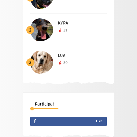
KYRA
2
31
LUA
3
80
Participa!
LIKE