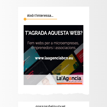
Això t’interessa…
gossosdelputxet