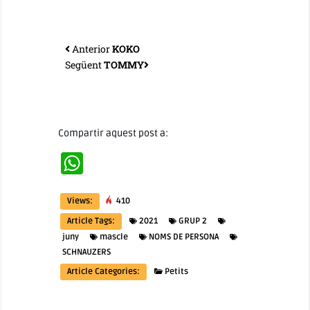
Anterior
KOKO
Següent
TOMMY
Compartir aquest post a:
WhatsApp
Views:
410
Article Tags:
2021
GRUP 2
juny
mascle
NOMS DE PERSONA
SCHNAUZERS
Article Categories:
Petits