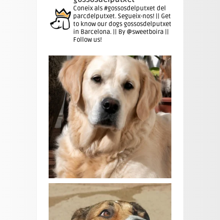
Coneix als #gossosdelputxet del
parcdelputxet. Segueix-nos! || Get
to know our dogs gossosdelputxet
in Barcelona. || By @sweetboira ||
Follow us!