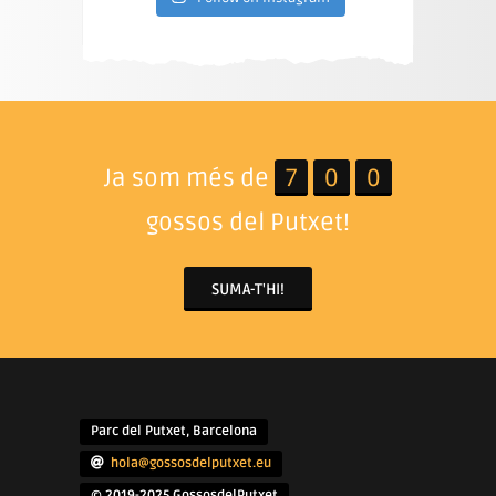
Ja som més de
7
0
0
gossos del Putxet!
SUMA-T'HI!
Parc del Putxet, Barcelona
hola@gossosdelputxet.eu
© 2019-2025 GossosdelPutxet