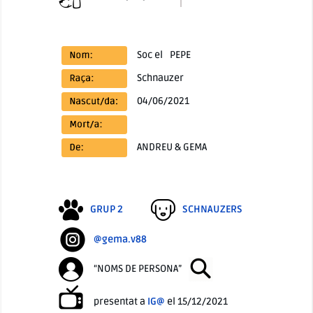
Soc el
PEPE
Schnauzer
04/06/2021
ANDREU & GEMA
GRUP 2
SCHNAUZERS
@gema.v88
“NOMS DE PERSONA”
presentat a
IG@
el 15/12/2021