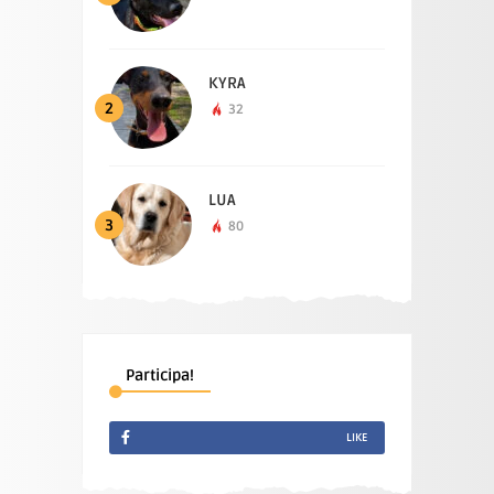
KYRA
2
32
LUA
3
80
Participa!
LIKE