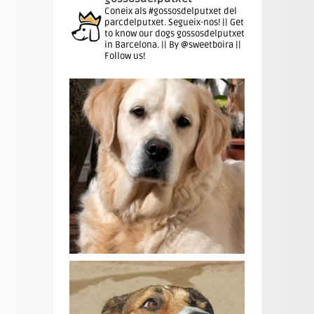
Coneix als #gossosdelputxet del
parcdelputxet. Segueix-nos! || Get
to know our dogs gossosdelputxet
in Barcelona. || By @sweetboira ||
Follow us!