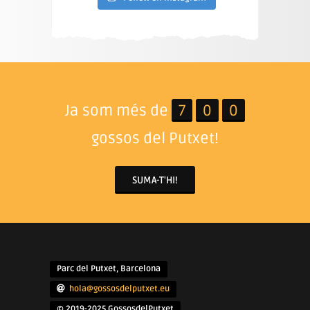
Ja som més de
7
0
0
gossos del Putxet!
SUMA-T'HI!
Parc del Putxet, Barcelona
hola@gossosdelputxet.eu
© 2019-2025 GossosdelPutxet