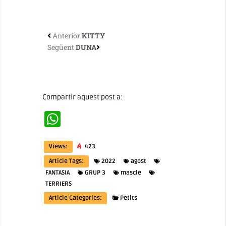
Anterior
KITTY
Següent
DUNA
Compartir aquest post a:
WhatsApp
Views:
423
Article Tags:
2022
agost
FANTASIA
GRUP 3
mascle
TERRIERS
Article Categories:
Petits