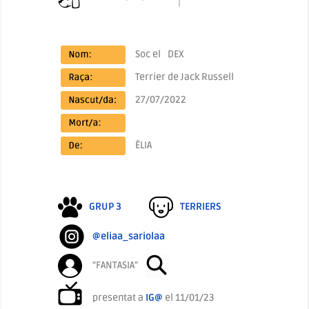
Soc el
DEX
Terrier de Jack Russell
27/07/2022
ÈLIA
GRUP 3
TERRIERS
@eliaa_sariolaa
“FANTASIA”
presentat a
IG@
el 11/01/23