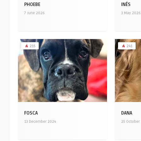
PHOEBE
INÉS
7 June 2026
3 May 2026
215
241
FOSCA
DANA
13 December 2024
25 October