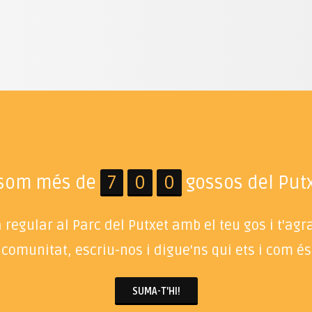
 som més de
7
0
0
gossos del Putx
regular al Parc del Putxet amb el teu gos i t'ag
 comunitat, escriu-nos i digue'ns qui ets i com és 
SUMA-T'HI!