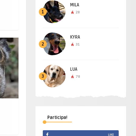
MILA
1
28
KYRA
2
31
LUA
3
78
Participa!
LIKE