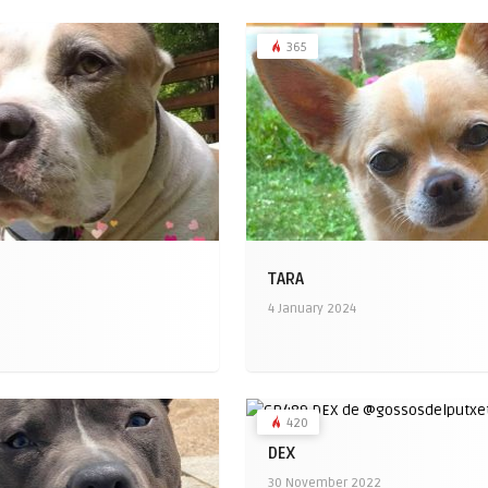
365
TARA
4 January 2024
420
DEX
30 November 2022