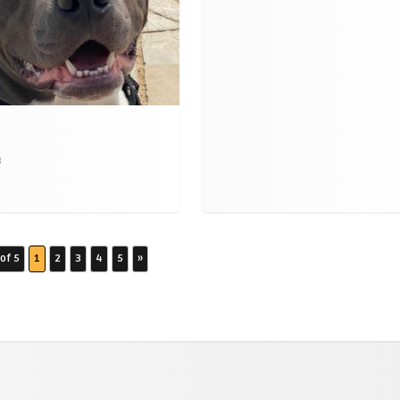
3
of 5
1
2
3
4
5
»