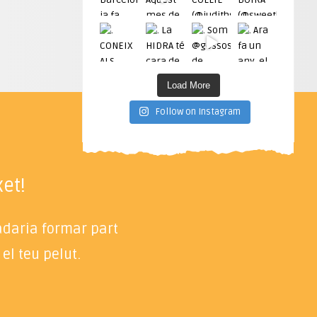
Load More
Follow on Instagram
et!
radaria formar part
el teu pelut.