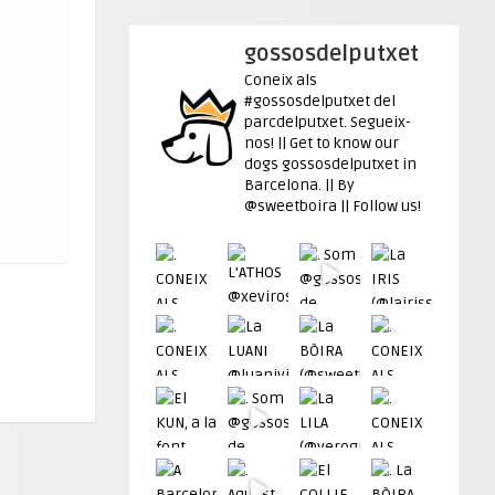
gossosdelputxet
Coneix als
#gossosdelputxet del
parcdelputxet. Segueix-
nos! || Get to know our
dogs gossosdelputxet in
Barcelona. || By
@sweetboira || Follow us!