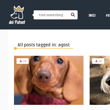
INICI
#G
All posts tagged in: agost
58
49