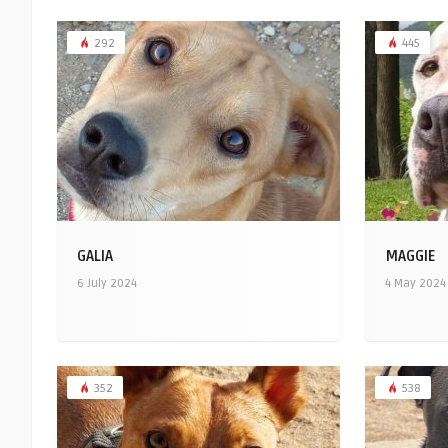
292
445
GALIA
MAGGIE
6 July 2024
4 May 2024
352
538