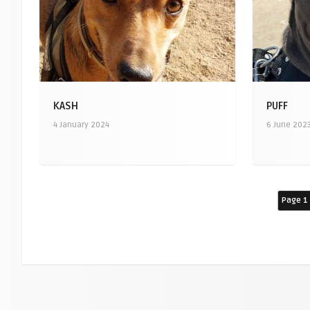
KASH
PUFF
4 January 2024
6 June 202
Page 1 