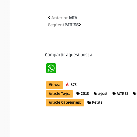
Anterior
MIA
Següent
MILES
Compartir aquest post a:
WhatsApp
Views:
375
Article Tags:
2018
agost
ALTRES
Article Categories:
Petits