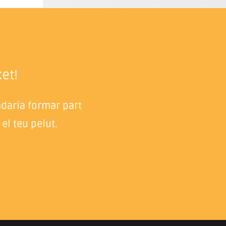
et!
adaria formar part
el teu pelut.