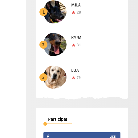
MILA
1
28
KYRA
2
31
LUA
3
79
Participa!
LIKE