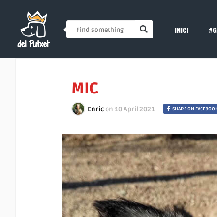
INICI
#G
MIC
Enric
on
10 April 2021
SHARE ON FACEBOO