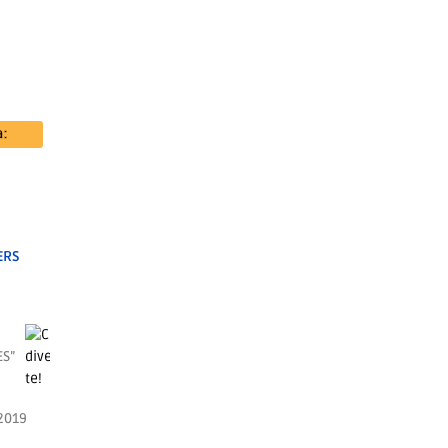
ERS
ES”
2019