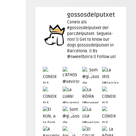
gossosdelputxet
Coneix als
#gossosdelputxet del
parcdelputxet. Segueix-
nos! || Get to know our
dogs gossosdelputxet in
Barcelona. || By
@sweetboira || Follow us!