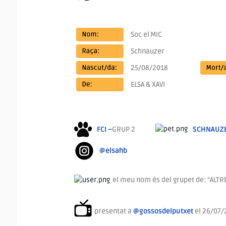
Soc el
MIC
Schnauzer
25/08/2018
ELSA & XAVI
FCI –
GRUP 2
SCHNAUZ
@elsahb
el meu nom és del grupet de: “ALTR
presentat a
@gossosdelputxet
el 26/07/