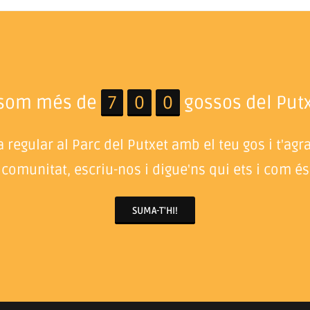
 som més de
7
0
0
gossos del Putx
 regular al Parc del Putxet amb el teu gos i t'agr
 comunitat, escriu-nos i digue'ns qui ets i com és 
SUMA-T'HI!