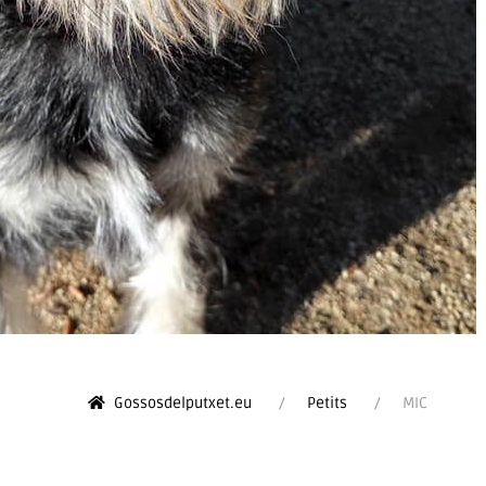
Gossosdelputxet.eu
Petits
MIC