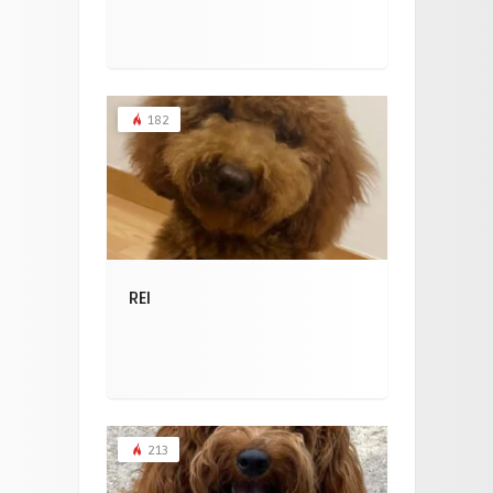
182
REI
213