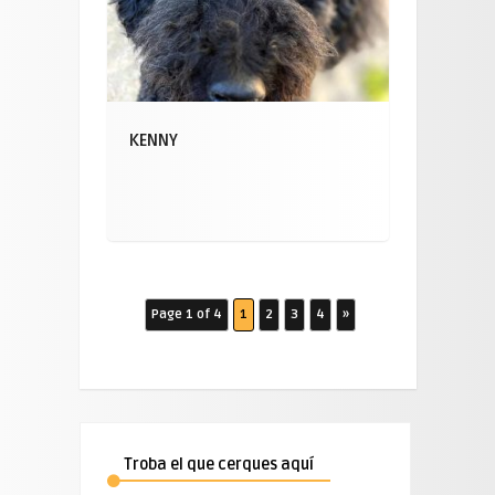
KENNY
Page 1 of 4
1
2
3
4
»
Troba el que cerques aquí