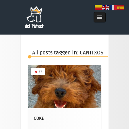
All posts tagged in: CANITXOS
67
COKE