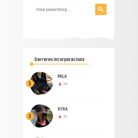
Darreres incorporacions
MILA
1
28
KYRA
2
31