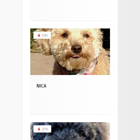
195
NICA
276