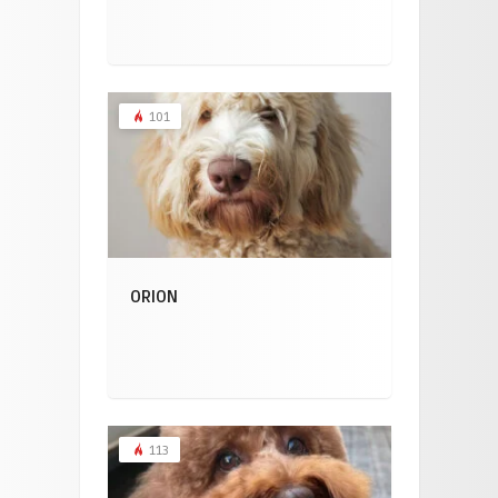
101
ORION
113