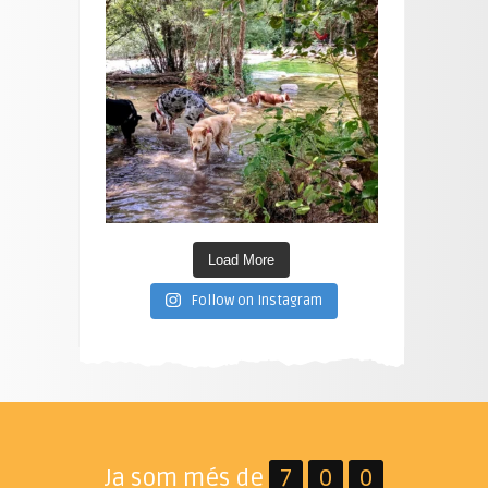
Load More
Follow on Instagram
Ja som més de
7
0
0