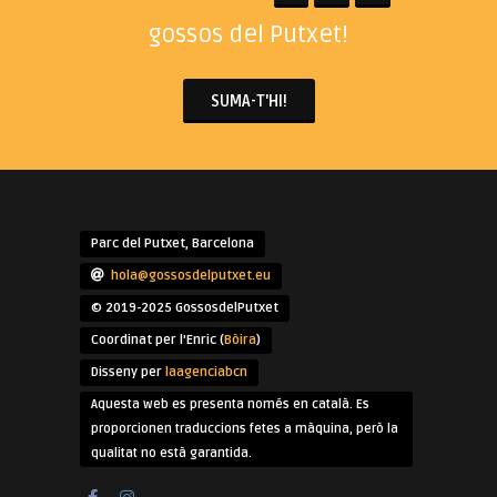
gossos del Putxet!
SUMA-T'HI!
Parc del Putxet, Barcelona
hola@gossosdelputxet.eu
© 2019-2025 GossosdelPutxet
Coordinat per l'Enric (
Bòira
)
Disseny per
laagenciabcn
Aquesta web es presenta només en català. Es
proporcionen traduccions fetes a màquina, però la
qualitat no està garantida.