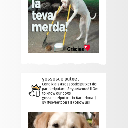
gossosdelputxet
Coneix als #gossosdelputxet del
parcdelputxet. Segueix-nos! || Get
to know our dogs
gossosdelputxet in Barcelona. ||
By @sweetboira || Follow us!