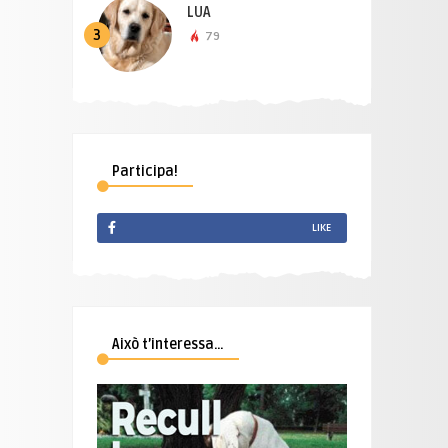
LUA
3
79
Participa!
LIKE
Això t’interessa…