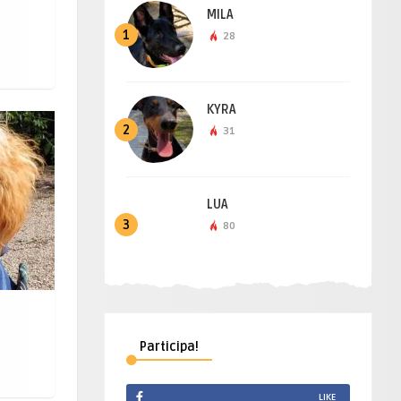
MILA
1
28
KYRA
2
31
LUA
3
80
Participa!
LIKE