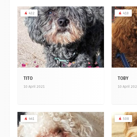
432
418
TITO
TOBY
10 April 2021
10 April 20
441
508