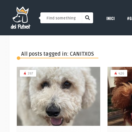
INICI
#G
All posts tagged in: CANITXOS
397
426