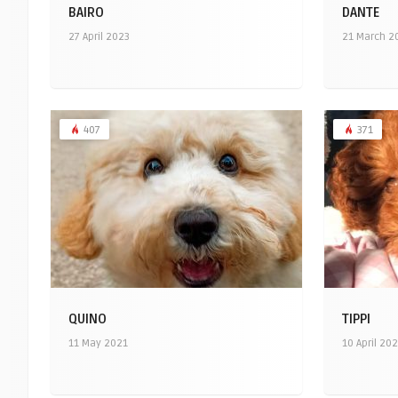
BAIRO
DANTE
27 April 2023
21 March 2
407
371
QUINO
TIPPI
11 May 2021
10 April 20