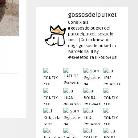
gossosdelputxet
Coneix als
#gossosdelputxet del
parcdelputxet. Segueix-
nos! || Get to know our
dogs gossosdelputxet in
Barcelona. || By
@sweetboira || Follow us!