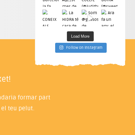
Load More
Follow on Instagram
et!
radaria formar part
el teu pelut.