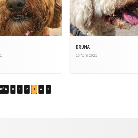
BRUNA
21
10 April 2021
of 4
«
1
2
3
4
»