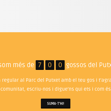
 som més de
7
0
0
gossos del Putx
regular al Parc del Putxet amb el teu gos i t'ag
 comunitat, escriu-nos i digue'ns qui ets i com és 
SUMA-T'HI!