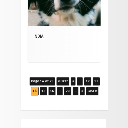
INDIA
Page 14 of 29
« First
«
...
12
13
14
15
16
...
20
...
»
Last »