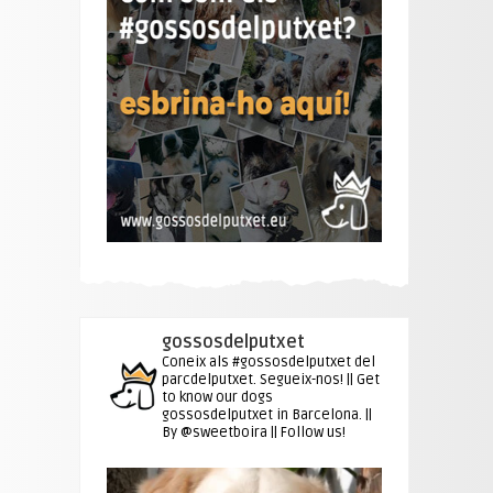
gossosdelputxet
Coneix als #gossosdelputxet del
parcdelputxet. Segueix-nos! || Get
to know our dogs
gossosdelputxet in Barcelona. ||
By @sweetboira || Follow us!