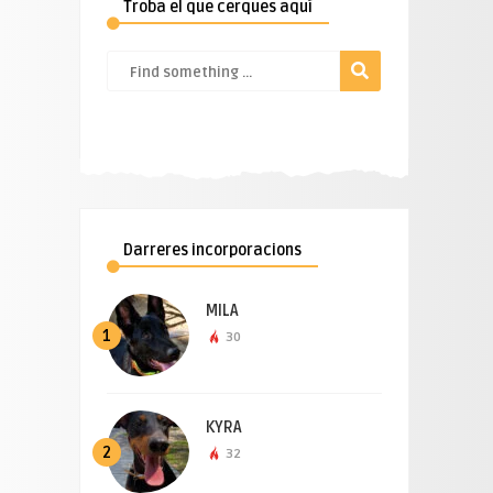
Troba el que cerques aquí
Darreres incorporacions
MILA
1
30
KYRA
2
32