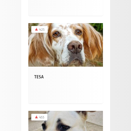
425
TESA
455