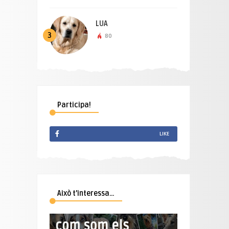
LUA
3
80
Participa!
LIKE
Això t’interessa…