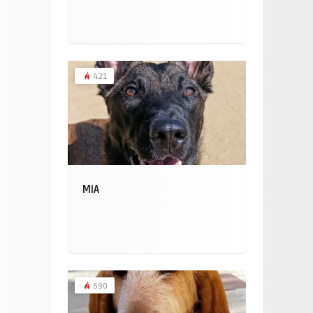
421
MIA
590