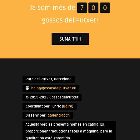
Ja som més de
7
0
0
gossos del Putxet!
SUMA-T'HI!
Parc del Putxet, Barcelona
hola@gossosdelputxet.eu
© 2019-2025 GossosdelPutxet
Coordinat per l'Enric (
Bòira
)
Disseny per
laagenciabcn
Aquesta web es presenta només en català. Es
proporcionen traduccions fetes a màquina, però la
qualitat no està garantida.